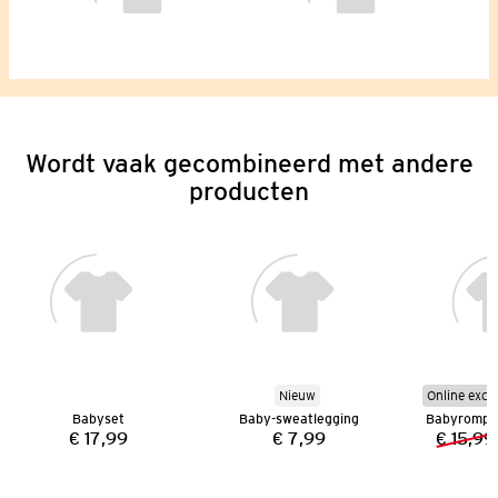
Wordt vaak gecombineerd met andere
producten
Nieuw
Online excl
Babyset
Baby-sweatlegging
€ 17,99
€ 7,99
€ 15,99
Prijs:
Prijs: