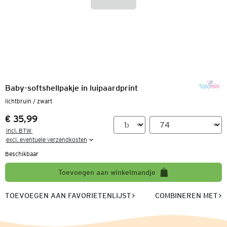
Baby-softshellpakje in luipaardprint
lichtbruin / zwart
€ 35,99
Prijs:
incl. BTW 

excl. eventuele verzendkosten
Beschikbaar
Toevoegen aan winkelmandje
TOEVOEGEN AAN FAVORIETENLIJST
COMBINEREN MET