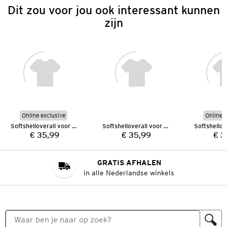
Dit zou voor jou ook interessant kunnen
zijn
Online exclusive
Online e
Softshelloverall voor baby's
Softshelloverall voor baby's
€ 35,99
€ 35,99
€ 3
Prijs:
Prijs:
GRATIS AFHALEN
in alle Nederlandse winkels