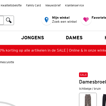
Kwaliteitsbelofte
Family Card
Nieuwsbrief
Klantenservice
Mijn winkel
Favoriete
Zoek een winkel
n
JONGENS
DAMES
% korting op alle artikelen in de SALE | Online & in onze wink
mesculotte
SALE
Damesbroek
lichtbeige / bruin