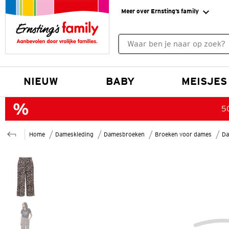
Meer over Ernsting’s family
Geen zoekresultaten gevonde
NIEUW
BABY
MEISJES
50
Home
Dameskleding
Damesbroeken
Broeken voor dames
Da