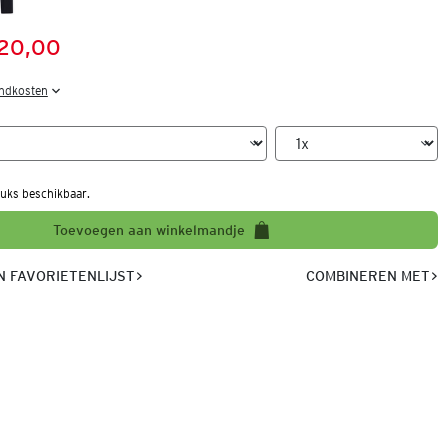
 20,00
:
s:
endkosten
uks beschikbaar.
Toevoegen aan winkelmandje
 FAVORIETENLIJST
COMBINEREN MET