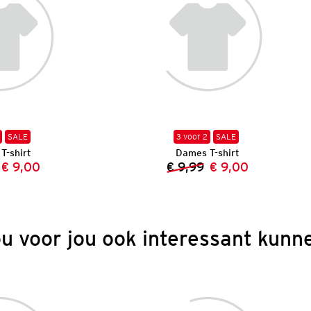
SALE
3 voor 2
SALE
T-shirt
Dames T-shirt
€ 9,00
€ 9,99
€ 9,00
Vorige prijs:
Nieuwe prijs:
Vorige prijs:
Nieuwe prijs:
ou voor jou ook interessant kunne