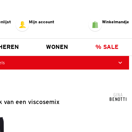
nlijst
Mijn account
Winkelmandje
HEREN
WONEN
% SALE
els
 van een viscosemix