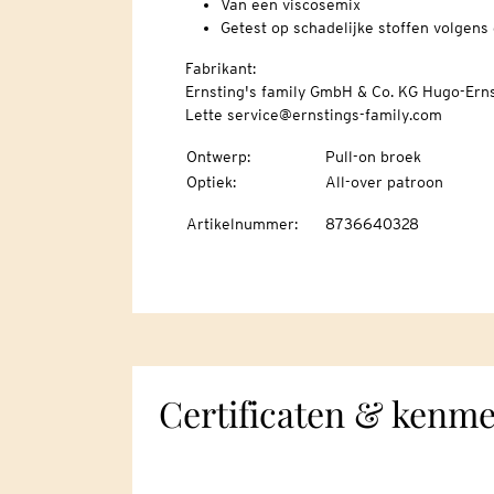
Van een viscosemix
Getest op schadelijke stoffen volgen
Fabrikant:
Ernsting's family GmbH & Co. KG Hugo-Erns
Lette service@ernstings-family.com
Ontwerp
:
Pull-on broek
Optiek
:
All-over patroon
Artikelnummer
:
8736640328
Certificaten & kenm