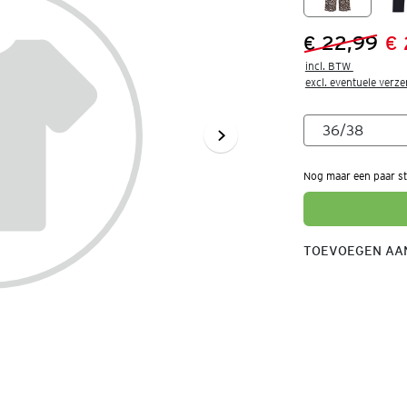
€ 22,99
€
Vorige prijs
Nieuwe prij
incl. BTW 

excl. eventuele verz
Nog maar een paar st
TOEVOEGEN AAN