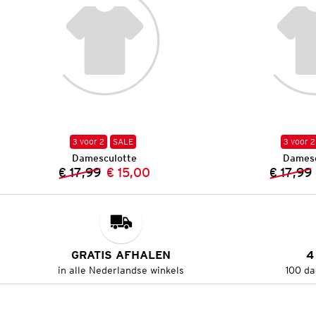
3 voor 2
SALE
3 voor 2
Damesculotte
Damesc
€ 17,99
€ 15,00
€ 17,99
Vorige prijs:
Nieuwe prijs:
GRATIS AFHALEN
4
in alle Nederlandse winkels
100 da