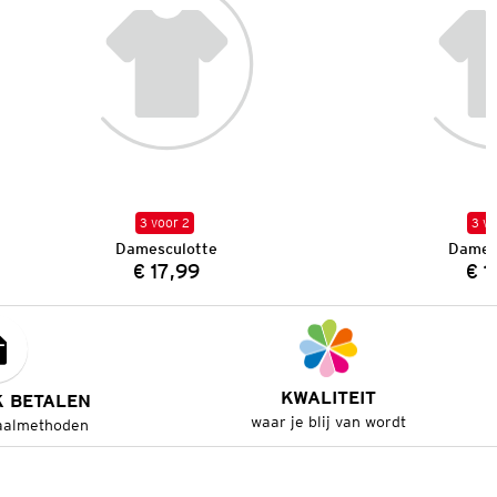
3 voor 2
3 vo
Damesculotte
Dames
€ 17,99
€ 1
Prijs:
KWALITEIT
K BETALEN
waar je blij van wordt
aalmethoden