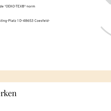
s de 'OEKO-TEX®'-norm
ting-Platz 1 D-48653 Coesfeld-
erken