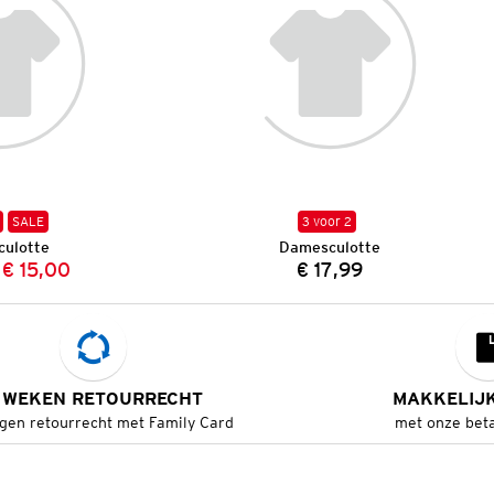
SALE
3 voor 2
ulotte
Damesculotte
€ 15,00
€ 17,99
Vorige prijs:
Nieuwe prijs:
Prijs:
 WEKEN RETOURRECHT
MAKKELIJ
gen retourrecht met Family Card
met onze bet