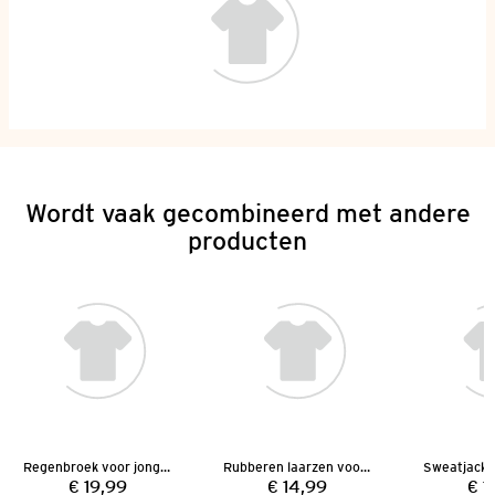
Wordt vaak gecombineerd met andere
producten
Regenbroek voor jongens
Rubberen laarzen voor jongens
€ 19,99
€ 14,99
€ 1
Prijs:
Prijs: