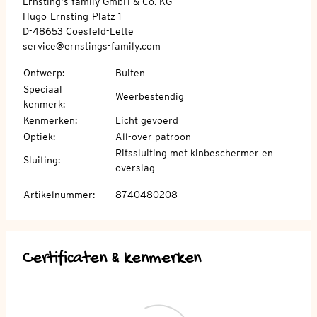
Ernsting's family GmbH & Co. KG
Hugo-Ernsting-Platz 1
D-48653 Coesfeld-Lette
service@ernstings-family.com
Ontwerp
:
Buiten
Speciaal
Weerbestendig
kenmerk
:
Kenmerken
:
Licht gevoerd
Optiek
:
All-over patroon
Ritssluiting met kinbeschermer en
Sluiting
:
overslag
Artikelnummer
:
8740480208
Certificaten & kenmerken