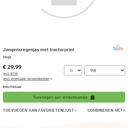
Jongensregenjas met tractorprint
beige
€ 29,99
Prijs:
incl. BTW 

excl. eventuele verzendkosten
Beschikbaar
Toevoegen aan winkelmandje
TOEVOEGEN AAN FAVORIETENLIJST
COMBINEREN MET