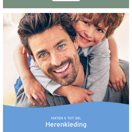
MATEN S TOT 3XL
Herenkleding