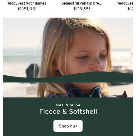
Teddyvest voor dames
Damestrui van fijn breiwerk
Teddyvest
€ 29,99
€ 19,99
€ 2
Prijs:
Prijs:
MATEN 74-164
Fleece & Softshell
Shop nu