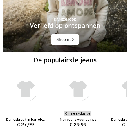
DAMESMODE
Verliefd op ontspannen
Shop nu
De populairste jeans
Online exclusive
Damesbroek in barrel-model
Momjeans voor dames
€ 27,99
€ 29,99
€ 2
Prijs:
Prijs: