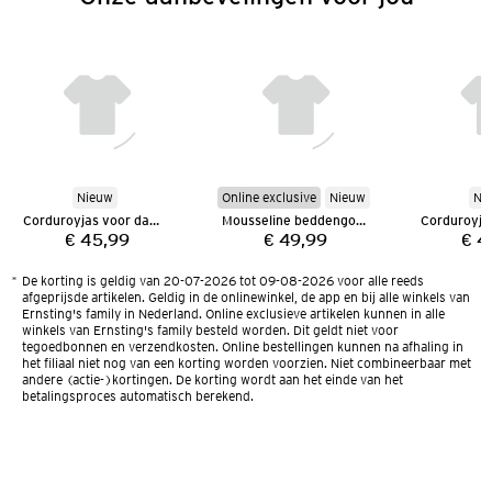
Nieuw
Online exclusive
Nieuw
Ni
Corduroyjas voor dames
Mousseline beddengoed 135 x 200 cm
€ 45,99
€ 49,99
€ 4
Prijs:
Prijs:
*
De korting is geldig van 20-07-2026 tot 09-08-2026 voor alle reeds
afgeprijsde artikelen. Geldig in de onlinewinkel, de app en bij alle winkels van
Ernsting's family in Nederland. Online exclusieve artikelen kunnen in alle
winkels van Ernsting's family besteld worden. Dit geldt niet voor
tegoedbonnen en verzendkosten. Online bestellingen kunnen na afhaling in
het filiaal niet nog van een korting worden voorzien. Niet combineerbaar met
andere (actie-)kortingen. De korting wordt aan het einde van het
betalingsproces automatisch berekend.