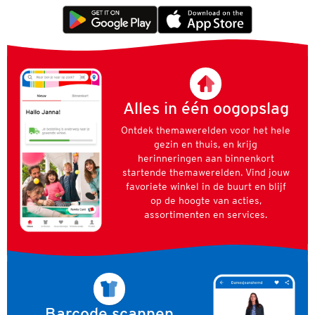
Alles in één oogopslag
Ontdek themawerelden voor het hele
gezin en thuis, en krijg
herinneringen aan binnenkort
startende themawerelden. Vind jouw
favoriete winkel in de buurt en blijf
op de hoogte van acties,
assortimenten en services.
Barcode scannen