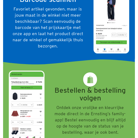
Favoriet artikel gevonden, maar is
jouw maat in de winkel niet meer
beschikbaar? Scan eenvoudig de
barcode van het prijskaartje met
onze app en laat het product direct
naar de winkel of gemakkelijk thuis
bezorgen.
Bestellen & bestelling
volgen
Ontdek onze vrolijke en kleurrijke
mode direct in de Ernsting’s family-
app! Bestel eenvoudig en blijf altijd
op de hoogte van de status van je
bestelling, waar je ook bent.