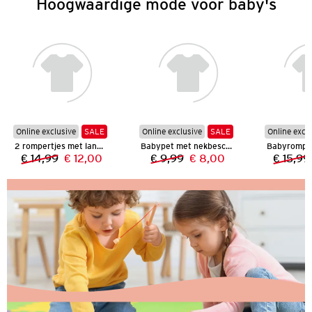
Hoogwaardige mode voor baby's
Online exclusive
SALE
Online exclusive
SALE
Online excl
2 rompertjes met lange mouwen
Babypet met nekbescherming
€ 14,99
€ 12,00
€ 9,99
€ 8,00
€ 15,99
Vorige prijs:
Nieuwe prijs:
Vorige prijs:
Nieuwe prijs: