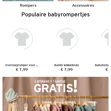
Rompers
Accessoires
Populaire babyrompertjes
Overslagromper voor Newborns
Bambi wikkelbody
€ 7,99
€ 7,99
€ 
Prijs:
Prijs: