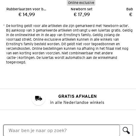
Online exclusive
Rubberlaarzen voor baby's
Newborn set
Babym
€ 14,99
€ 17,99
€ 
Prijs:
Prijs:
*
De korting geldt voor alle artikelen die zijn gemarkeerd met ‘Newborn-actie’.
Bij aankoop van 3 gemarkeerde artikelen ontvangt u een luiertas gratis. Geldig
in de onlinewinkel en in de app van Ernsting's family. Geldig zolang de
voorraad strekt. Online exclusieve artikelen kunnen in alle winkels van
Ernsting's family besteld worden. Dit geldt niet voor tegoedbonnen en
verzendkosten. Online bestellingen kunnen na afhaling in het filiaal niet nog
van een korting worden voorzien. Niet combineerbaar met andere
(actie-)kortingen. De luiertas wordt automatisch aan de winkelmand
toegevoegd.
GRATIS AFHALEN
in alle Nederlandse winkels