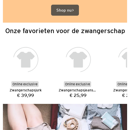
Shop nu
Onze favorieten voor de zwangerschap
Online exclusive
Online exclusive
Online e
Zwangerschapsjurk
Zwangerschapsjeansshorts
Zwangers
€ 39,99
€ 25,99
€ 2
Prijs:
Prijs: