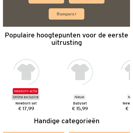
Rompers
Populaire hoogtepunten voor de eerste
uitrusting
Newborn-actie
Online exclusive
Nieuw
Ni
Newborn set
Babyset
Newbo
€ 17,99
€ 15,99
€ 1
Prijs:
Prijs:
Handige categorieën