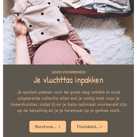
GOED VOORBEREID
Je vluchttas inpakken
Je spullen pakken voor de grote dag: ontdek in onze
uitgebreide collectie alles wat je nodig hebt voor je
ziekenhuistas, zodat jij en je baby optimaal voorbereid zijn
op de bevalling en je je helemaal op je gemak voelt.
Borstvoedingskleding
Thuiskleding