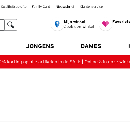
Kwaliteitsbelofte
Family Card
Nieuwsbrief
Klantenservice
Mijn winkel
Favoriete
Zoek een winkel
n
JONGENS
DAMES
% korting op alle artikelen in de SALE | Online & in onze wink