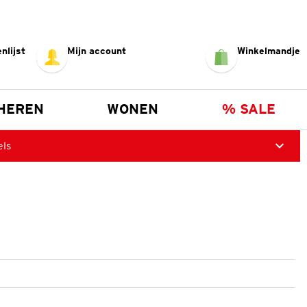
nlijst
Mijn account
Winkelmandje
HEREN
WONEN
% SALE
els