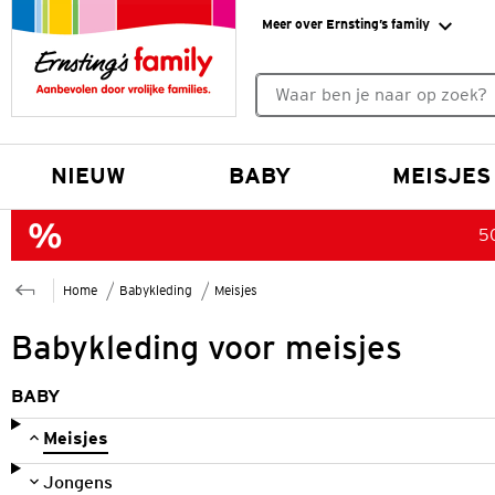
Meer over Ernsting’s family
Geen zoekresultaten gevonde
NIEUW
BABY
MEISJES
50
Home
Babykleding
Meisjes
Babykleding voor meisjes
BABY
Meisjes
Jongens