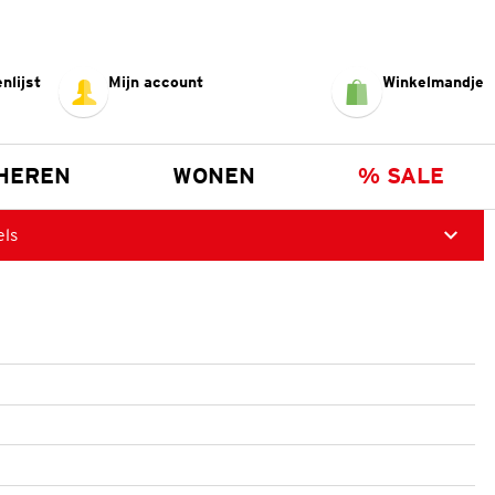
nlijst
Mijn account
Winkelmandje
HEREN
WONEN
% SALE
els