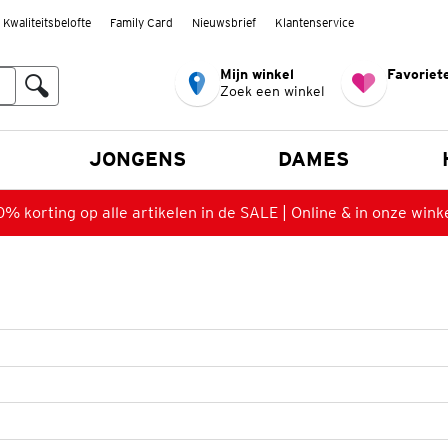
Kwaliteitsbelofte
Family Card
Nieuwsbrief
Klantenservice
Mijn winkel
Favoriete
Zoek een winkel
n
JONGENS
DAMES
% korting op alle artikelen in de SALE | Online & in onze wink