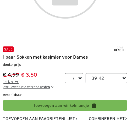
SALE
1 paar Sokken met kasjmier voor Dames
donkergrijs
€ 4,99
€ 3,50
Vorige prijs:
Nieuwe prijs:
incl. BTW 

excl. eventuele verzendkosten
Beschikbaar
Toevoegen aan winkelmandje
TOEVOEGEN AAN FAVORIETENLIJST
COMBINEREN MET