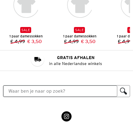
SALE
SALE
SA
1 paar damessokken
1 paar damessokken
1 paar d
€ 4,99
€ 3,50
€ 4,99
€ 3,50
€ 4,99
Vorige prijs:
Nieuwe prijs:
Vorige prijs:
Nieuwe prijs:
GRATIS AFHALEN
in alle Nederlandse winkels