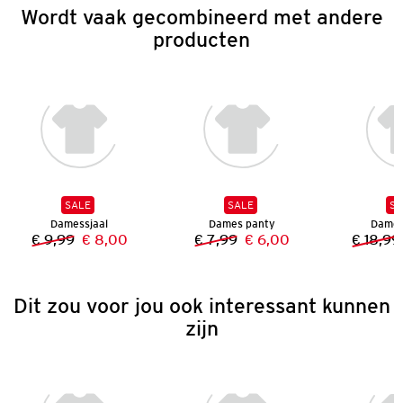
Wordt vaak gecombineerd met andere
producten
SALE
SALE
SA
Damessjaal
Dames panty
Dames 
€ 9,99
€ 8,00
€ 7,99
€ 6,00
€ 18,99
Vorige prijs:
Nieuwe prijs:
Vorige prijs:
Nieuwe prijs:
Dit zou voor jou ook interessant kunnen
zijn