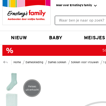
Meer over Ernsting’s family
Geen zoekresultaten gevonde
NIEUW
BABY
MEISJES
50
Home
Dameskleding
Dames sokken
Sokken voor vrouwen
1
Helaas
Artikel helaas uitverkocht
uitverkocht