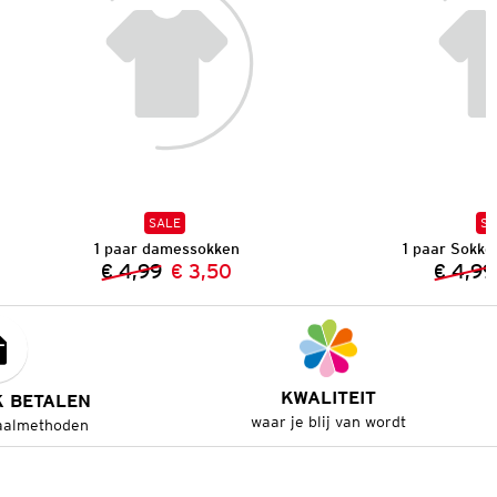
SALE
SA
1 paar damessokken
1 paar Sokk
€ 4,99
€ 3,50
€ 4,99
Vorige prijs:
Nieuwe prijs:
KWALITEIT
K BETALEN
waar je blij van wordt
aalmethoden