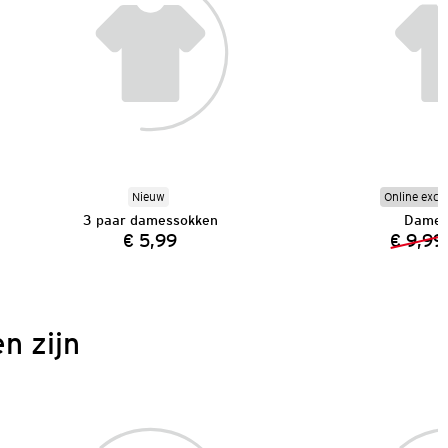
Nieuw
Online excl
3 paar damessokken
Dames 
€ 5,99
€ 9,99
Prijs:
n zijn