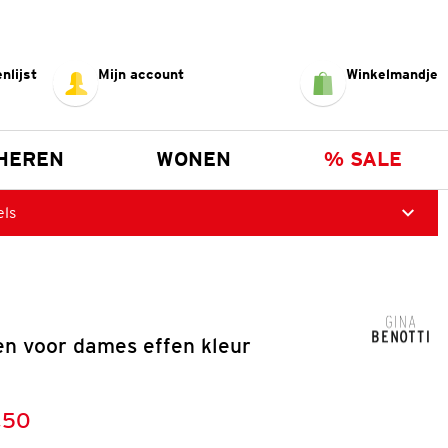
nlijst
Mijn account
Winkelmandje
HEREN
WONEN
% SALE
els
en voor dames effen kleur
,50
:
s: