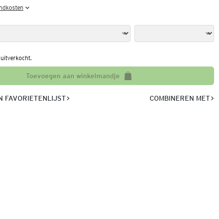
endkosten
l uitverkocht.
Toevoegen aan winkelmandje
 FAVORIETENLIJST
COMBINEREN MET