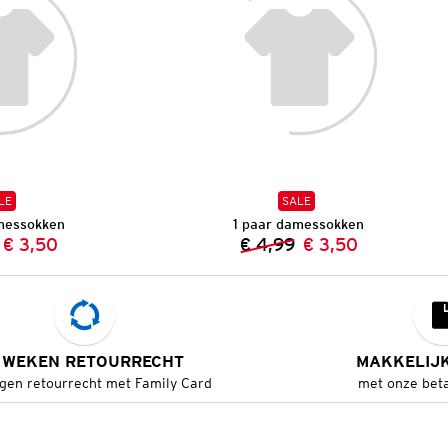
LE
SALE
messokken
1 paar damessokken
€ 3,50
€ 4,99
€ 3,50
Vorige prijs:
Nieuwe prijs:
Vorige prijs:
Nieuwe prijs:
 WEKEN RETOURRECHT
MAKKELIJ
gen retourrecht met Family Card
met onze bet