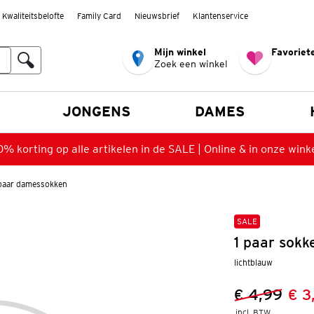
Kwaliteitsbelofte
Family Card
Nieuwsbrief
Klantenservice
Mijn winkel
Favoriete
Zoek een winkel
n
JONGENS
DAMES
% korting op alle artikelen in de SALE | Online & in onze wink
 paar damessokken
SALE
1 paar sokk
lichtblauw
€ 4,99
€ 3
Vorige prijs
Nieuwe prij
incl. BTW 
