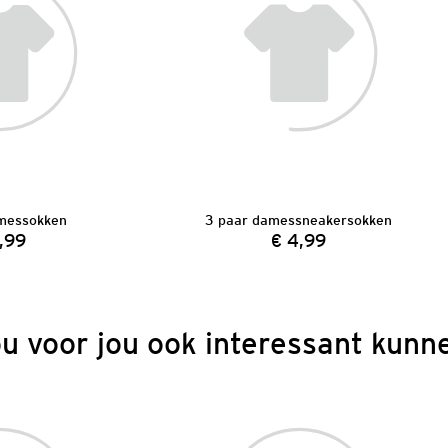
messokken
3 paar damessneakersokken
,99
€ 4,99
Prijs:
Prijs:
ou voor jou ook interessant kunne