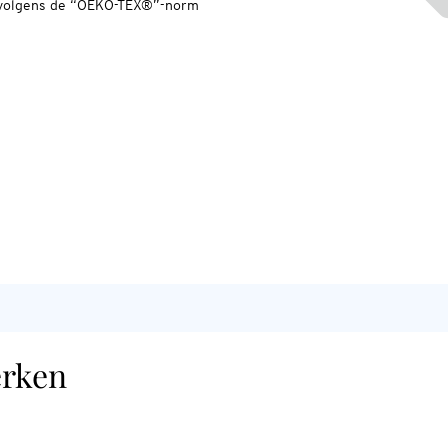
n volgens de “OEKO-TEX®”-norm
erken