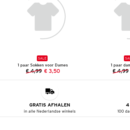
SALE
SA
1 paar Sokken voor Dames
1 paar da
€ 4,99
€ 3,50
€ 4,99
Vorige prijs:
Nieuwe prijs:
GRATIS AFHALEN
4
in alle Nederlandse winkels
100 da