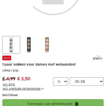
SALE
1 paar sokken voor dames met wolaandeel
crème / grijs
€ 4,99
€ 3,50
Vorige prijs:
Nieuwe prijs:
incl. BTW 

excl. eventuele verzendkosten
Beschikbaar
Toevoegen aan winkelmandje