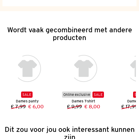
Wordt vaak gecombineerd met andere
producten
SALE
Online exclusive
SALE
SA
Dames panty
Dames T-shirt
Dames
€ 7,99
€ 6,00
€ 9,99
€ 8,00
€ 17,99
Vorige prijs:
Nieuwe prijs:
Vorige prijs:
Nieuwe prijs:
Dit zou voor jou ook interessant kunnen
zijn