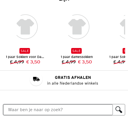
SALE
SALE
SA
1 paar Sokken voor Dames
1 paar damessokken
€ 4,99
€ 3,50
€ 4,99
€ 3,50
€ 4,99
Vorige prijs:
Nieuwe prijs:
Vorige prijs:
Nieuwe prijs:
GRATIS AFHALEN
in alle Nederlandse winkels