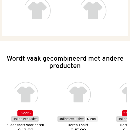
Wordt vaak gecombineerd met andere
producten
3 voor 2
3 vo
Online exclusive
Online exclusive
Nieuw
Online e
Slaapshort voor heren
Heren-T-shirt
Heren 