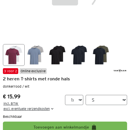
3 voor 2
Online exclusive
2 heren T-shirts met ronde hals
donkerrood / wit
€ 15,99
Prijs:
incl. BTW 

excl. eventuele verzendkosten
Beschikbaar
Toevoegen aan winkelmandje