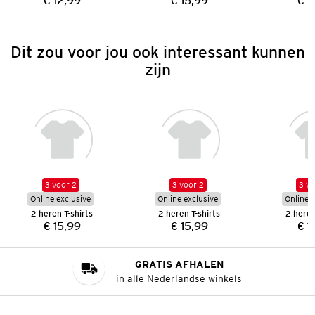
€ 12,99
€ 15,99
€ 1
Prijs:
Prijs:
Dit zou voor jou ook interessant kunnen
zijn
3 voor 2
3 voor 2
3 vo
Online exclusive
Online exclusive
Online e
2 heren T-shirts
2 heren T-shirts
2 heren
€ 15,99
€ 15,99
€ 1
Prijs:
Prijs:
GRATIS AFHALEN
in alle Nederlandse winkels