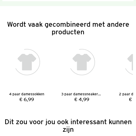
Wordt vaak gecombineerd met andere
producten
4 paar damessokken
3 paar damessneakersokken
2 paar d
€ 6,99
€ 4,99
€ 
Prijs:
Prijs:
Dit zou voor jou ook interessant kunnen
zijn