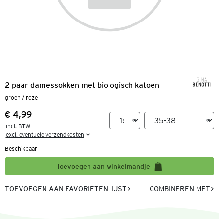
2 paar damessokken met biologisch katoen
groen / roze
€ 4,99
Prijs:
incl. BTW 

excl. eventuele verzendkosten
Beschikbaar
Toevoegen aan winkelmandje
TOEVOEGEN AAN FAVORIETENLIJST
COMBINEREN MET