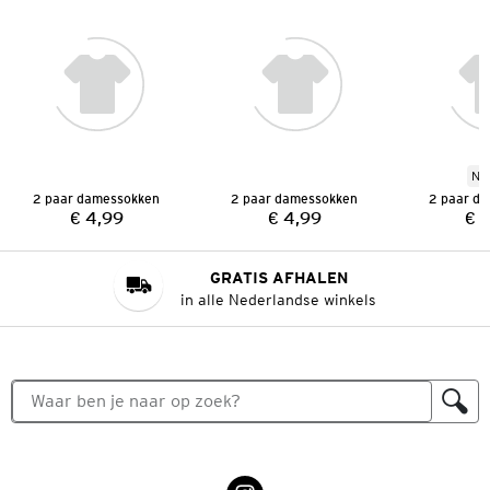
Ni
2 paar damessokken
2 paar damessokken
2 paar d
€ 4,99
€ 4,99
€ 
Prijs:
Prijs:
GRATIS AFHALEN
in alle Nederlandse winkels