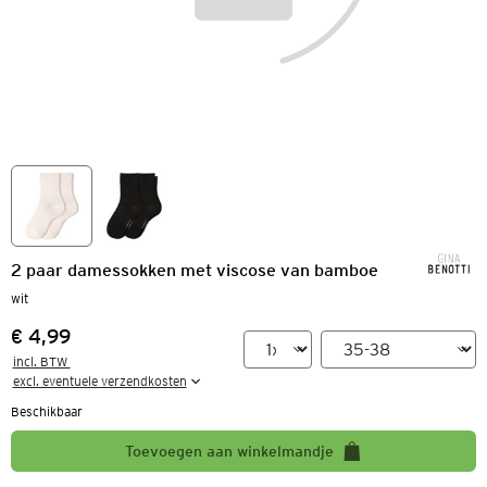
2 paar damessokken met viscose van bamboe
wit
€ 4,99
Prijs:
incl. BTW 

excl. eventuele verzendkosten
Beschikbaar
Toevoegen aan winkelmandje