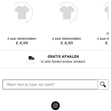
Ni
2 paar damessokken
2 paar damessokken
2 paar d
€ 4,99
€ 4,99
€ 
Prijs:
Prijs:
GRATIS AFHALEN
in alle Nederlandse winkels