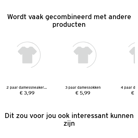
Wordt vaak gecombineerd met andere
producten
2 paar damessneakersokken
3 paar damessokken
4 paar d
€ 3,99
€ 5,99
€ 
Prijs:
Prijs:
Dit zou voor jou ook interessant kunnen
zijn