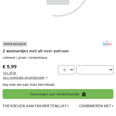
Online exclusive
2 washandjes met all-over patroon
crèmewit / groen / donkerblauw
€ 5,99
Prijs:
incl. BTW 

excl. eventuele verzendkosten
Nog maar een paar stuks beschikbaar.
Toevoegen aan winkelmandje
TOEVOEGEN AAN FAVORIETENLIJST
COMBINEREN MET