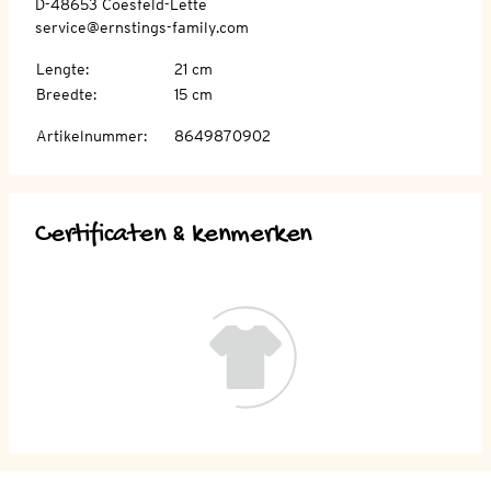
D-48653 Coesfeld-Lette
service@ernstings-family.com
Lengte
:
21 cm
Breedte
:
15 cm
Artikelnummer
:
8649870902
Certificaten & kenmerken