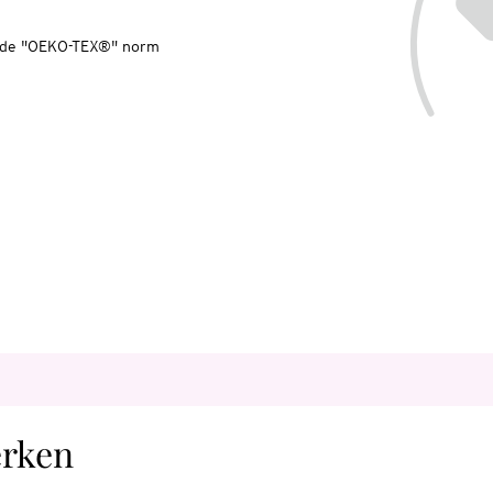
ns de "OEKO-TEX®" norm
erken