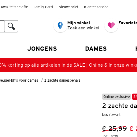
Kwaliteitsbelofte
Family Card
Nieuwsbrief
Klantenservice
Mijn winkel
Favoriete
Zoek een winkel
n
JONGENS
DAMES
% korting op alle artikelen in de SALE | Online & in onze wink
Beugel-bh's voor dames
2 zachte damesbeha's
Online exclusive
S
2 zachte d
bes / zwart
€ 25,99
€ 
Vorige prijs
Nieuwe prij
incl. BTW 
