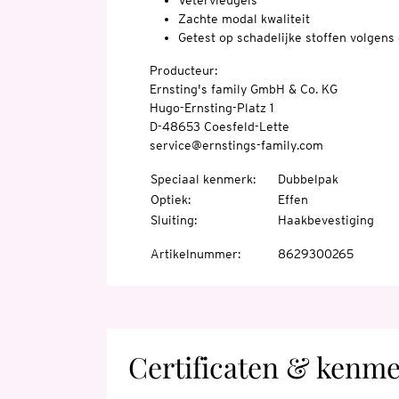
Vetervleugels
Zachte modal kwaliteit
Getest op schadelijke stoffen volge
Producteur:
Ernsting's family GmbH & Co. KG
Hugo-Ernsting-Platz 1
D-48653 Coesfeld-Lette
service@ernstings-family.com
Speciaal kenmerk
:
Dubbelpak
Optiek
:
Effen
Sluiting
:
Haakbevestiging
Artikelnummer
:
8629300265
Certificaten & kenm