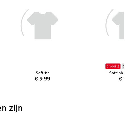
3 voor 2
On
Soft-bh
Soft-bh 
€ 9,99
€ 1
Prijs:
n zijn