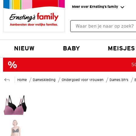
Meer over Ernsting’s family
Geen zoekresultaten gevonde
NIEUW
BABY
MEISJES
50
Home
Dameskleding
Ondergoed voor vrouwen
Dames bh's