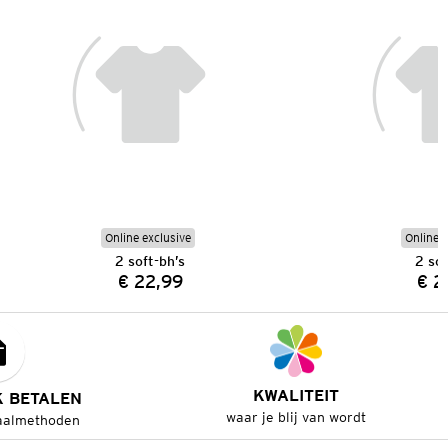
Online exclusive
Online e
2 soft-bh’s
2 sof
€ 22,99
€ 2
Prijs:
KWALITEIT
K BETALEN
waar je blij van wordt
aalmethoden