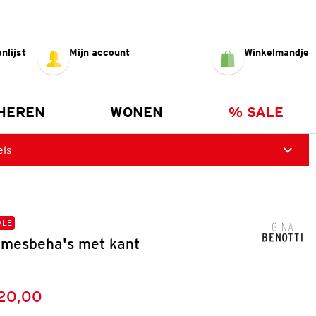
nlijst
Mijn account
Winkelmandje
HEREN
WONEN
% SALE
els
ALE
amesbeha's met kant
20,00
:
s: