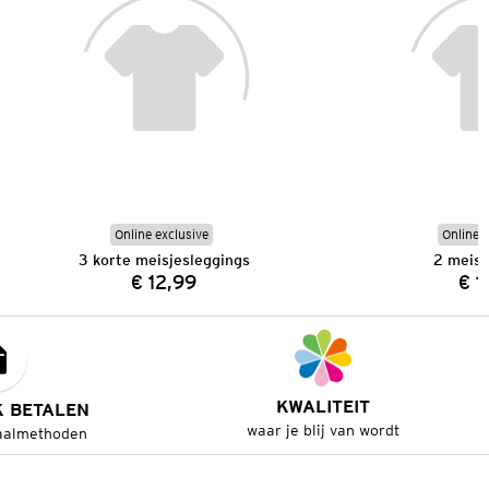
Online exclusive
Online e
3 korte meisjesleggings
2 meisj
€ 12,99
€ 1
Prijs:
KWALITEIT
K BETALEN
waar je blij van wordt
aalmethoden