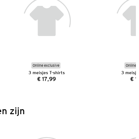
Online exclusive
Online e
3 meisjes T-shirts
3 meisje
€ 17,99
€ 1
Prijs:
n zijn