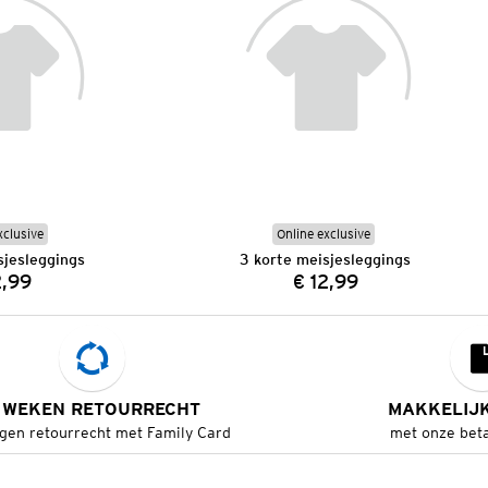
xclusive
Online exclusive
sjesleggings
3 korte meisjesleggings
2,99
€ 12,99
Prijs:
Prijs:
 WEKEN RETOURRECHT
MAKKELIJ
gen retourrecht met Family Card
met onze bet