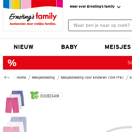
Meer over Ernsting’s family
Geen zoekresultaten gevonde
NIEUW
BABY
MEISJES
50
Home
Meisjeskleding
Meisjeskleding voor kinderen (134-176)
K
DUURZAAM