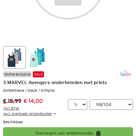
Online exclusive
SALE
3 MARVEL Avengers-onderhemden met prints
donkerblauw / blauw / lichtgrijs
€ 15,99
€ 14,00
Vorige prijs:
Nieuwe prijs:
incl. BTW 

excl. eventuele verzendkosten
Beschikbaar
Toevoegen aan winkelmandje