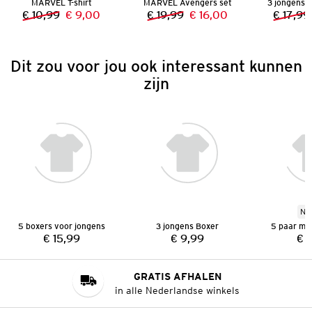
MARVEL T-shirt
MARVEL Avengers set
3 jongens
€ 10,99
€ 9,00
€ 19,99
€ 16,00
€ 17,99
Vorige prijs:
Nieuwe prijs:
Vorige prijs:
Nieuwe prijs:
Dit zou voor jou ook interessant kunnen
zijn
Ni
5 boxers voor jongens
3 jongens Boxer
5 paar me
€ 15,99
€ 9,99
€ 
Prijs:
Prijs:
GRATIS AFHALEN
in alle Nederlandse winkels