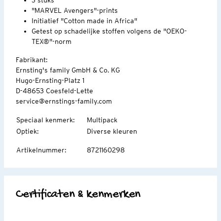
"MARVEL Avengers"-prints
Initiatief "Cotton made in Africa"
Getest op schadelijke stoffen volgens de "OEKO-
TEX®"-norm
Fabrikant:
Ernsting's family GmbH & Co. KG
Hugo-Ernsting-Platz 1
D-48653 Coesfeld-Lette
service@ernstings-family.com
Speciaal kenmerk
:
Multipack
Optiek
:
Diverse kleuren
Artikelnummer
:
8721160298
Certificaten & kenmerken