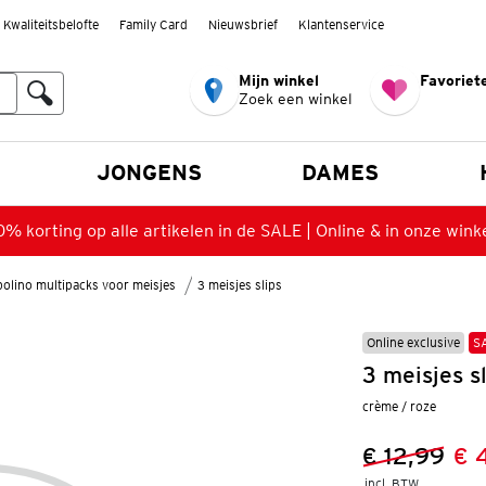
Kwaliteitsbelofte
Family Card
Nieuwsbrief
Klantenservice
Mijn winkel
Favoriete
Zoek een winkel
n
JONGENS
DAMES
% korting op alle artikelen in de SALE | Online & in onze wink
olino multipacks voor meisjes
3 meisjes slips
Online exclusive
S
3 meisjes s
crème / roze
€ 12,99
€ 
Vorige prijs
Nieuwe prij
incl. BTW 
