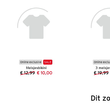
Online exclusive
SALE
Online exclu
Meisjesbikini
3 meisjes
€ 12,99
€ 10,00
€ 19,99
Vorige prijs:
Nieuwe prijs:
Dit z