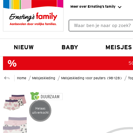
Meer over Ernsting’s family
Geen zoekresultaten gevonde
NIEUW
BABY
MEISJES
50
Home
Meisjeskleding
Meisjeskleding voor peuters (98-128)
Top
DUURZAAM
Helaas
Artikel helaas uitverkocht
uitverkocht