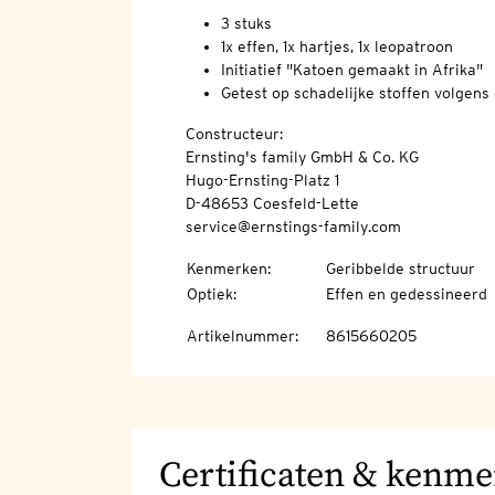
3 stuks
1x effen, 1x hartjes, 1x leopatroon
Initiatief "Katoen gemaakt in Afrika"
Getest op schadelijke stoffen volgen
Constructeur:
Ernsting's family GmbH & Co. KG
Hugo-Ernsting-Platz 1
D-48653 Coesfeld-Lette
service@ernstings-family.com
Kenmerken
:
Geribbelde structuur
Optiek
:
Effen en gedessineerd
Artikelnummer
:
8615660205
Certificaten & kenm