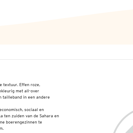
 textuur. Effen roze,
kleurig met all-over
n tailleband in een andere
 economisch, sociaal en
ka ten zuiden van de Sahara en
ine boerengezinnen te
m.