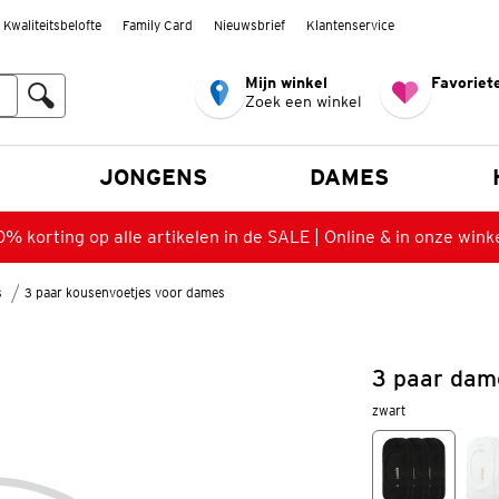
Kwaliteitsbelofte
Family Card
Nieuwsbrief
Klantenservice
Mijn winkel
Favoriete
Zoek een winkel
n
JONGENS
DAMES
% korting op alle artikelen in de SALE | Online & in onze wink
s
3 paar kousenvoetjes voor dames
3 paar dam
zwart