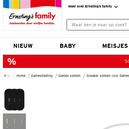
Meer over Ernsting’s family
Geen zoekresultaten gevonde
NIEUW
BABY
MEISJES
50
Home
Dameskleding
Dames sokken
Sneaker sokken voor dame