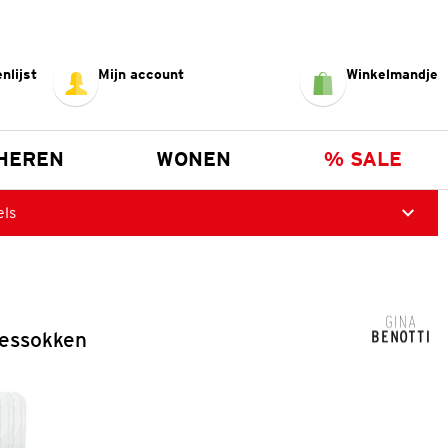
nlijst
Mijn account
Winkelmandje
HEREN
WONEN
% SALE
els
essokken