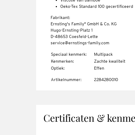
Viscose van bamboe
Oeko-Tex Standard 100 gecertificeerd
Fabrikant:
Ernsting's Family" GmbH & Co. KG
Hugo-Ernsting-Platz 1
D-48653 Coesfeld-Lette
service@ernstings-family.com
Speciaal kenmerk
:
Multipack
Kenmerken
:
Zachte kwaliteit
Optiek
:
Effen
Artikelnummer
:
2284280010
Certificaten & kenm