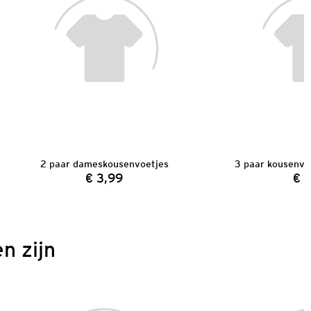
2 paar dameskousenvoetjes
3 paar kousenvo
€ 3,99
€ 
Prijs:
n zijn