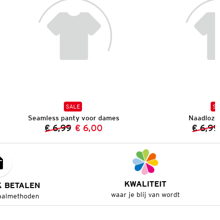
SALE
SA
Seamless panty voor dames
Naadloze
€ 6,99
€ 6,00
€ 6,99
Vorige prijs:
Nieuwe prijs:
KWALITEIT
K BETALEN
waar je blij van wordt
aalmethoden