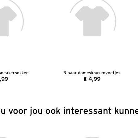
sneakersokken
3 paar dameskousenvoetjes
,99
€ 4,99
Prijs:
Prijs:
ou voor jou ook interessant kunne