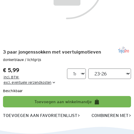
3 paar jongenssokken met voertuigmotieven
donkerblauw / lichtgrijs
€ 5,99
Prijs:
incl. BTW 

excl. eventuele verzendkosten
Beschikbaar
Toevoegen aan winkelmandje
TOEVOEGEN AAN FAVORIETENLIJST
COMBINEREN MET