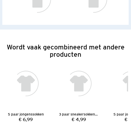
Wordt vaak gecombineerd met andere
producten
5 paar jongenssokken
3 paar sneakersokken voor jongens
5 paar jo
€ 6,99
€ 4,99
€ 
Prijs:
Prijs: