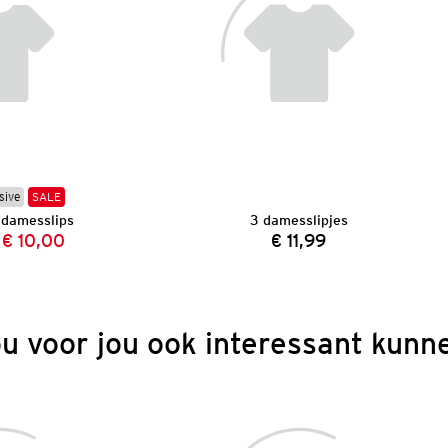
sive
SALE
 damesslips
3 damesslipjes
€ 10,00
€ 11,99
Vorige prijs:
Nieuwe prijs:
Prijs:
ou voor jou ook interessant kunne