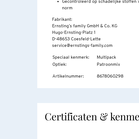
Gecontroleerd op schadelijke stoffen
norm
Fabrikant:
Ernsting’s family GmbH & Co. KG
Hugo-Ernsting-Platz 1
D-48653 Coesfeld-Lette
service@ernstings-family.com
Speciaal kenmerk
:
Multipack
Optiek
:
Patroonmix
Artikelnummer
:
8678060298
Certificaten & kenm