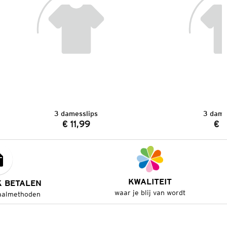
3 damesslips
3 dame
€ 11,99
€ 1
Prijs:
KWALITEIT
K BETALEN
waar je blij van wordt
aalmethoden