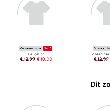
Online exclusive
SALE
Online exclu
Beugel-bh
2 naadloze
€ 12,99
€ 10,00
€ 12,99
Vorige prijs:
Nieuwe prijs:
Dit z