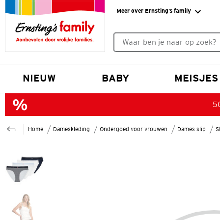
Meer over Ernsting’s family
Geen zoekresultaten gevonde
NIEUW
BABY
MEISJES
50
Home
Dameskleding
Ondergoed voor vrouwen
Dames slip
S