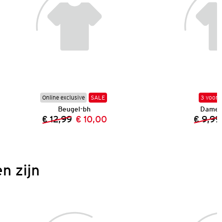
Online exclusive
SALE
3 voor 
Beugel-bh
Dames 
€ 12,99
€ 10,00
€ 9,99
Vorige prijs:
Nieuwe prijs:
n zijn