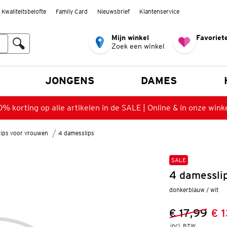
Kwaliteitsbelofte
Family Card
Nieuwsbrief
Klantenservice
Mijn winkel
Favoriete
Zoek een winkel
n
JONGENS
DAMES
% korting op alle artikelen in de SALE | Online & in onze wink
lips voor vrouwen
4 damesslips
SALE
4 damesslip
donkerblauw / wit
€ 17,99
€ 
Vorige prijs
Nieuwe prij
incl. BTW 
