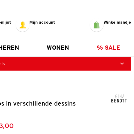
nlijst
Mijn account
Winkelmandje
HEREN
WONEN
% SALE
els
s in verschillende dessins
13,00
:
s: