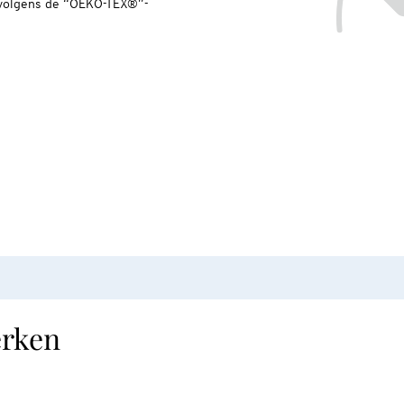
 volgens de “OEKO-TEX®”-
erken