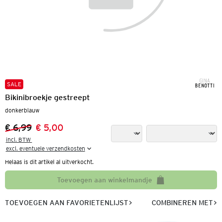
SALE
Bikinibroekje gestreept
donkerblauw
€ 6,99
€ 5,00
Vorige prijs:
Nieuwe prijs:
incl. BTW 

excl. eventuele verzendkosten
Helaas is dit artikel al uitverkocht.
Toevoegen aan winkelmandje
TOEVOEGEN AAN FAVORIETENLIJST
COMBINEREN MET