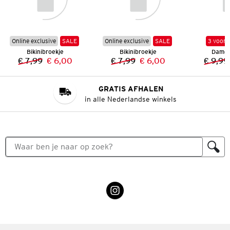
Online exclusive
SALE
Online exclusive
SALE
3 voor 
Bikinibroekje
Bikinibroekje
Dames 
€ 7,99
€ 6,00
€ 7,99
€ 6,00
€ 9,99
Vorige prijs:
Nieuwe prijs:
Vorige prijs:
Nieuwe prijs:
GRATIS AFHALEN
in alle Nederlandse winkels