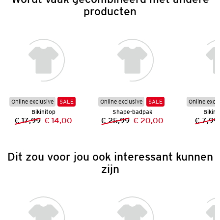
producten
Online exclusive
SALE
Online exclusive
SALE
Online excl
Bikinitop
Shape-badpak
Bikini
€ 17,99
€ 14,00
€ 25,99
€ 20,00
€ 7,99
Vorige prijs:
Nieuwe prijs:
Vorige prijs:
Nieuwe prijs:
Dit zou voor jou ook interessant kunnen
zijn