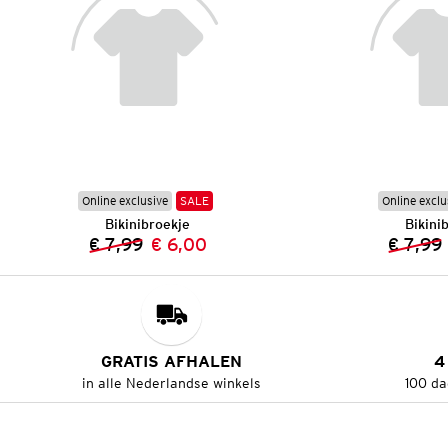
Online exclusive
SALE
Online exclu
Bikinibroekje
Bikini
€ 7,99
€ 6,00
€ 7,99
Vorige prijs:
Nieuwe prijs:
GRATIS AFHALEN
4
in alle Nederlandse winkels
100 da