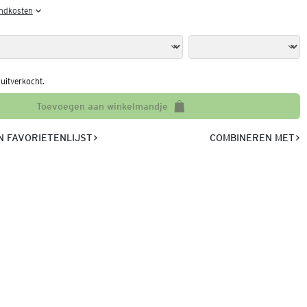
endkosten
l uitverkocht.
Toevoegen aan winkelmandje
 FAVORIETENLIJST
COMBINEREN MET