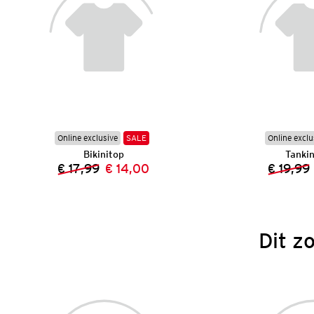
Online exclusive
SALE
Online exclu
Bikinitop
Tankin
€ 17,99
€ 14,00
€ 19,99
Vorige prijs:
Nieuwe prijs:
Dit z