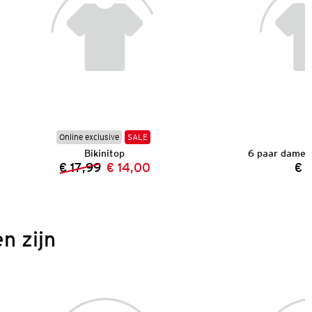
Online exclusive
SALE
Bikinitop
6 paar dames
€ 17,99
€ 14,00
€ 
Vorige prijs:
Nieuwe prijs:
n zijn