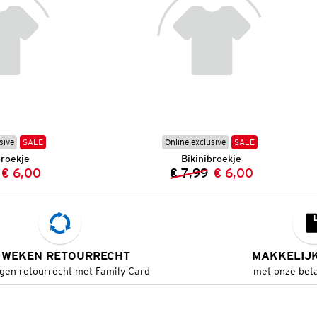
sive
SALE
Online exclusive
SALE
broekje
Bikinibroekje
€ 6,00
€ 7,99
€ 6,00
Vorige prijs:
Nieuwe prijs:
Vorige prijs:
Nieuwe prijs:
 WEKEN RETOURRECHT
MAKKELIJ
gen retourrecht met Family Card
met onze bet