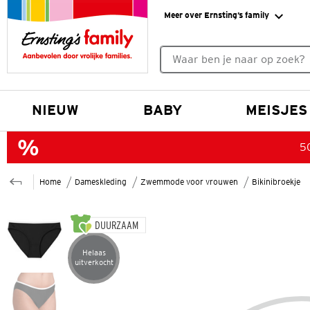
Meer over Ernsting’s family
Geen zoekresultaten gevonde
NIEUW
BABY
MEISJES
50
Home
Dameskleding
Zwemmode voor vrouwen
Bikinibroekje
DUURZAAM
Helaas
Artikel helaas uitverkocht
uitverkocht