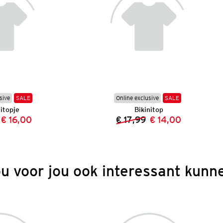
sive
SALE
Online exclusive
SALE
itopje
Bikinitop
€ 16,00
€ 17,99
€ 14,00
Vorige prijs:
Nieuwe prijs:
Vorige prijs:
Nieuwe prijs:
ou voor jou ook interessant kunne