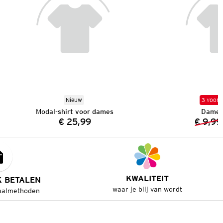
Nieuw
3 voor 
Modal-shirt voor dames
Dames 
€ 25,99
€ 9,99
Prijs:
KWALITEIT
K BETALEN
waar je blij van wordt
aalmethoden