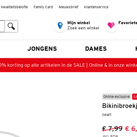
Kwaliteitsbelofte
Family Card
Nieuwsbrief
Klantenservice
Mijn winkel
Favoriete
Zoek een winkel
n
JONGENS
DAMES
% korting op alle artikelen in de SALE | Online & in onze wink
Online exclusive
S
Bikinibroek
zwart
€ 7,99
€ 6
Vorige prijs
Nieuwe prij
incl. BTW 
