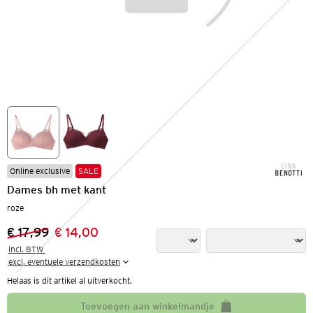
Online exclusive
SALE
Dames bh met kant
roze
€ 17,99
€ 14,00
Vorige prijs:
Nieuwe prijs:
incl. BTW 

excl. eventuele verzendkosten
Helaas is dit artikel al uitverkocht.
Toevoegen aan winkelmandje