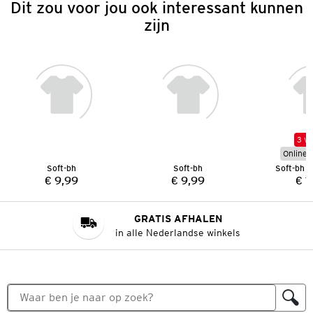
Dit zou voor jou ook interessant kunnen
zijn
3 vo
Online e
Soft-bh
Soft-bh
Soft-bh 
€ 9,99
€ 9,99
€ 1
Prijs:
Prijs:
GRATIS AFHALEN
in alle Nederlandse winkels