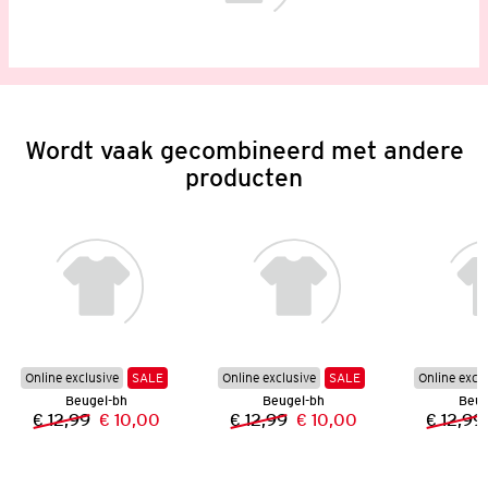
Wordt vaak gecombineerd met andere
producten
Online exclusive
SALE
Online exclusive
SALE
Online excl
Beugel-bh
Beugel-bh
Beug
€ 12,99
€ 10,00
€ 12,99
€ 10,00
€ 12,99
Vorige prijs:
Nieuwe prijs:
Vorige prijs:
Nieuwe prijs: