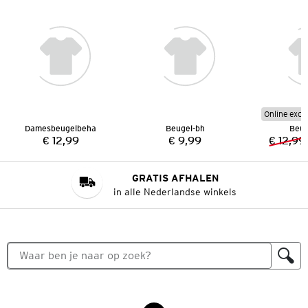
Online excl
Damesbeugelbeha
Beugel-bh
Beug
€ 12,99
€ 9,99
€ 12,99
Prijs:
Prijs:
GRATIS AFHALEN
in alle Nederlandse winkels