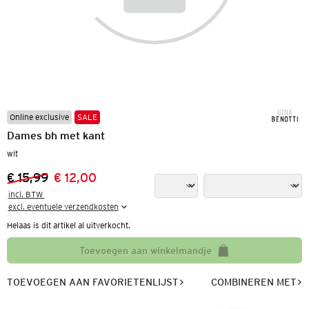
Online exclusive
SALE
Dames bh met kant
wit
€ 15,99
€ 12,00
Vorige prijs:
Nieuwe prijs:
incl. BTW 

excl. eventuele verzendkosten
Helaas is dit artikel al uitverkocht.
Toevoegen aan winkelmandje
TOEVOEGEN AAN FAVORIETENLIJST
COMBINEREN MET