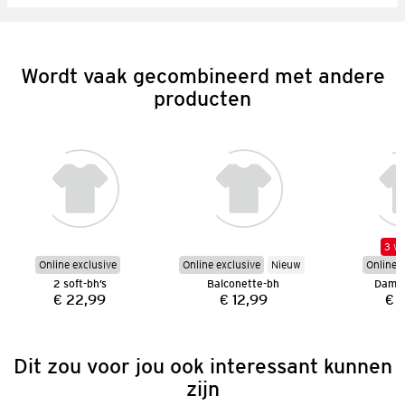
Wordt vaak gecombineerd met andere
producten
3 vo
Online exclusive
Online exclusive
Nieuw
Online e
2 soft-bh’s
Balconette-bh
Dames
€ 22,99
€ 12,99
€ 
Prijs:
Prijs:
Dit zou voor jou ook interessant kunnen
zijn