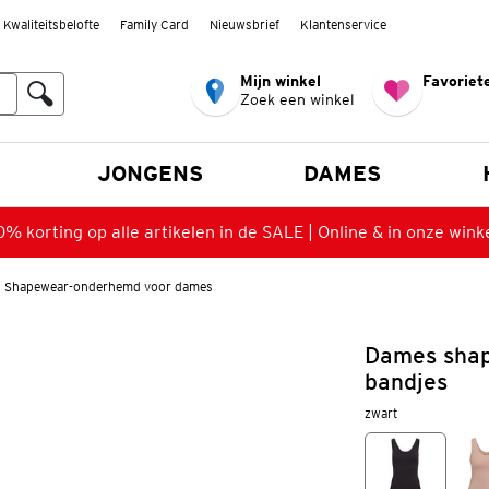
Kwaliteitsbelofte
Family Card
Nieuwsbrief
Klantenservice
Mijn winkel
Favoriete
Zoek een winkel
n
JONGENS
DAMES
% korting op alle artikelen in de SALE | Online & in onze wink
Shapewear-onderhemd voor dames
Dames sha
bandjes
zwart