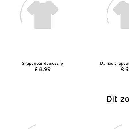
Shapewear damesslip
Dames shapewe
€ 8,99
€ 9
Prijs:
Dit z