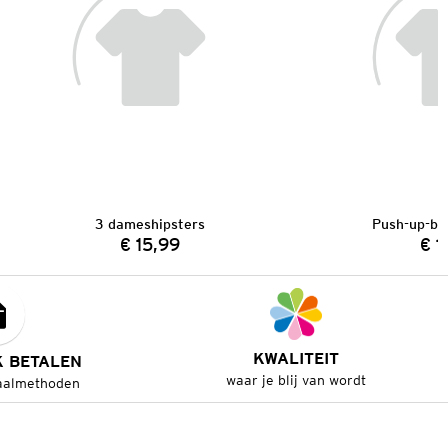
3 dameshipsters
Push-up-bh
€ 15,99
€ 1
Prijs:
KWALITEIT
K BETALEN
waar je blij van wordt
aalmethoden