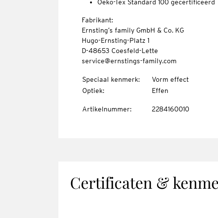
Oeko-Tex Standard 100 gecertificeerd
Fabrikant:
Ernsting’s family GmbH & Co. KG
Hugo-Ernsting-Platz 1
D-48653 Coesfeld-Lette
service@ernstings-family.com
Speciaal kenmerk
:
Vorm effect
Optiek
:
Effen
Artikelnummer
:
2284160010
Certificaten & kenm