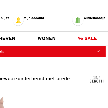
nlijst
Mijn account
Winkelmandje
HEREN
WONEN
% SALE
els
pewear-onderhemd met brede