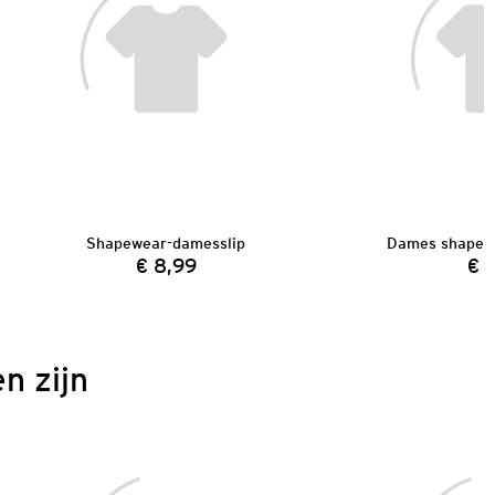
Shapewear-damesslip
Dames shapewe
€ 8,99
€ 
Prijs:
n zijn