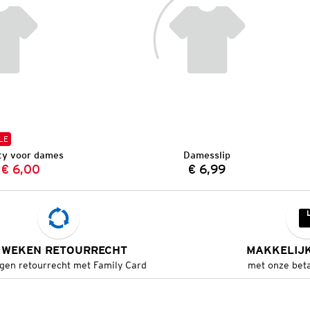
LE
ty voor dames
Damesslip
€ 6,00
€ 6,99
Vorige prijs:
Nieuwe prijs:
Prijs:
 WEKEN RETOURRECHT
MAKKELIJ
gen retourrecht met Family Card
met onze bet