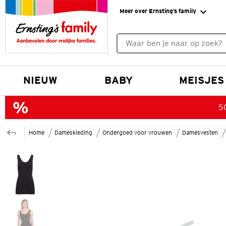
Meer over Ernsting’s family
Geen zoekresultaten gevonde
NIEUW
BABY
MEISJES
50
Home
Dameskleding
Ondergoed voor vrouwen
Damesvesten