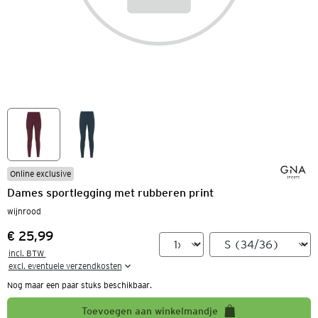
Online exclusive
Dames sportlegging met rubberen print
wijnrood
€ 25,99
Prijs:
incl. BTW 

excl. eventuele verzendkosten
Nog maar een paar stuks beschikbaar.
Toevoegen aan winkelmandje