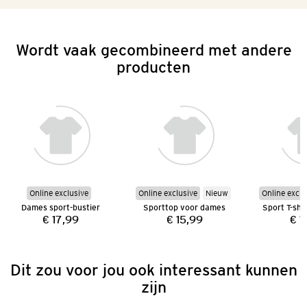
Wordt vaak gecombineerd met andere
producten
Online exclusive
Online exclusive
Nieuw
Online exclu
Dames sport-bustier
Sporttop voor dames
€ 17,99
€ 15,99
€ 1
Prijs:
Prijs:
Dit zou voor jou ook interessant kunnen
zijn