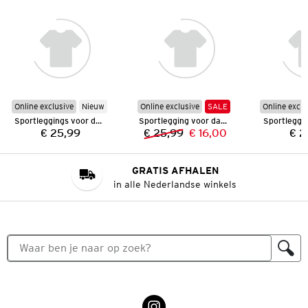
Online exclusive
Nieuw
Online exclusive
SALE
Online exclu
Sportleggings voor dames
Sportlegging voor dames
€ 25,99
€ 25,99
€ 16,00
€ 2
Prijs:
Vorige prijs:
Nieuwe prijs:
GRATIS AFHALEN
in alle Nederlandse winkels