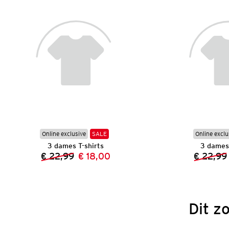
Online exclusive
SALE
Online exclu
3 dames T-shirts
3 dames 
€ 22,99
€ 18,00
€ 22,99
Vorige prijs:
Nieuwe prijs:
Dit z