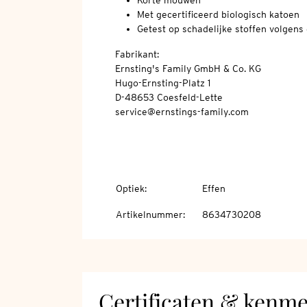
Korte mouwen
Met gecertificeerd biologisch katoen
Getest op schadelijke stoffen volge
Fabrikant:
Ernsting's Family GmbH & Co. KG
Hugo-Ernsting-Platz 1
D-48653 Coesfeld-Lette
service@ernstings-family.com
Optiek
:
Effen
Artikelnummer
:
8634730208
Certificaten & kenm