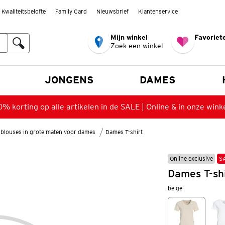
Kwaliteitsbelofte
Family Card
Nieuwsbrief
Klantenservice
Mijn winkel
Favoriete
Zoek een winkel
n
JONGENS
DAMES
% korting op alle artikelen in de SALE | Online & in onze wink
blouses in grote maten voor dames
Dames T-shirt
Online exclusive
S
Dames T-shi
beige