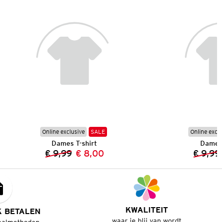
Online exclusive
SALE
Online excl
Dames T-shirt
Dames 
€ 9,99
€ 8,00
€ 9,99
Vorige prijs:
Nieuwe prijs:
KWALITEIT
K BETALEN
waar je blij van wordt