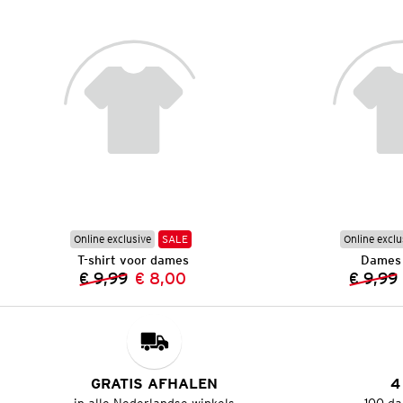
Online exclusive
SALE
Online exclu
T-shirt voor dames
Dames 
€ 9,99
€ 8,00
€ 9,99
Vorige prijs:
Nieuwe prijs:
GRATIS AFHALEN
4