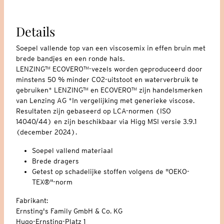
Details
Soepel vallende top van een viscosemix in effen bruin met
brede bandjes en een ronde hals.
LENZING™ ECOVERO™-vezels worden geproduceerd door
minstens 50 % minder CO2-uitstoot en waterverbruik te
gebruiken* LENZING™ en ECOVERO™ zijn handelsmerken
van Lenzing AG *In vergelijking met generieke viscose.
Resultaten zijn gebaseerd op LCA-normen (ISO
14040/44) en zijn beschikbaar via Higg MSI versie 3.9.1
(december 2024).
Soepel vallend materiaal
Brede dragers
Getest op schadelijke stoffen volgens de "OEKO-
TEX®"-norm
Fabrikant:
Ernsting's Family GmbH & Co. KG
Hugo-Ernsting-Platz 1