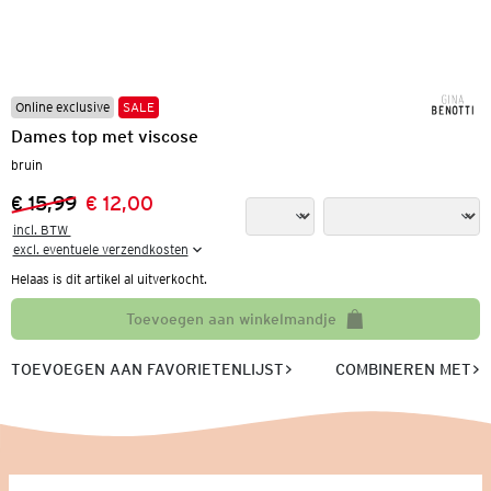
Online exclusive
SALE
Dames top met viscose
bruin
€ 15,99
€ 12,00
Vorige prijs:
Nieuwe prijs:
incl. BTW 

excl. eventuele verzendkosten
Helaas is dit artikel al uitverkocht.
Toevoegen aan winkelmandje
TOEVOEGEN AAN FAVORIETENLIJST
COMBINEREN MET