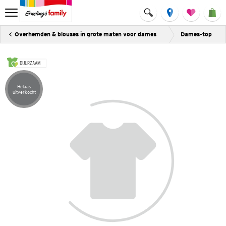
Overhemden & blouses in grote maten voor dames
Dames-top
DUURZAAM
Helaas
Artikel helaas uitverkocht
uitverkocht