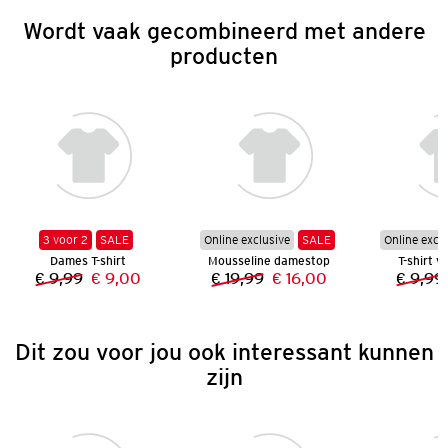
Wordt vaak gecombineerd met andere
producten
3 voor 2
SALE
Online exclusive
SALE
Online excl
Dames T-shirt
Mousseline damestop
T-shirt 
€ 9,99
€ 9,00
€ 19,99
€ 16,00
€ 9,99
Vorige prijs:
Nieuwe prijs:
Vorige prijs:
Nieuwe prijs:
Dit zou voor jou ook interessant kunnen
zijn