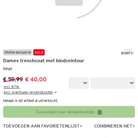
Online exclusive
SALE
Dames trenchcoat met bindceintuur
beige
€ 59,99
€ 40,00
Vorige prijs:
Nieuwe prijs:
incl. BTW 

excl. eventuele verzendkosten
Helaas is dit artikel al uitverkocht.
Toevoegen aan winkelmandje
TOEVOEGEN AAN FAVORIETENLIJST
COMBINEREN MET