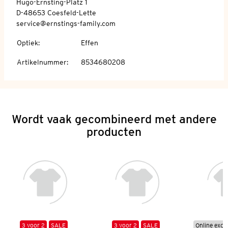
Hugo-Ernsting-Platz 1
D-48653 Coesfeld-Lette
service@ernstings-family.com
Optiek
:
Effen
Artikelnummer
:
8534680208
Wordt vaak gecombineerd met andere
producten
3 voor 2
SALE
3 voor 2
SALE
Online excl