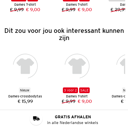
Dames T-shirt
Dames T-shirt
Dame
€ 9,99
€ 9,00
€ 9,99
€ 9,00
€ 29,99
Vorige prijs:
Nieuwe prijs:
Vorige prijs:
Nieuwe prijs:
Dit zou voor jou ook interessant kunnen
zijn
Nieuw
3 voor 2
SALE
Ni
Dames-crossbodytas
Dames T-shirt
Dames-cr
€ 15,99
€ 9,99
€ 9,00
€ 1
Prijs:
Vorige prijs:
Nieuwe prijs:
GRATIS AFHALEN
in alle Nederlandse winkels