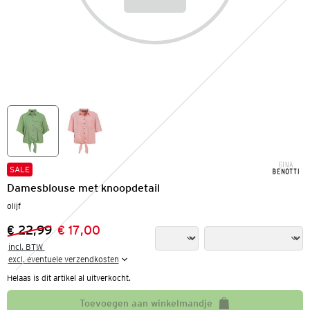
SALE
Damesblouse met knoopdetail
olijf
€ 22,99
€ 17,00
Vorige prijs:
Nieuwe prijs:
incl. BTW 

excl. eventuele verzendkosten
Helaas is dit artikel al uitverkocht.
Toevoegen aan winkelmandje