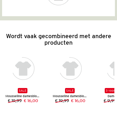
Wordt vaak gecombineerd met andere
producten
SALE
SALE
3 voor 
Mousseline damesblouse
Mousseline damesblouse
Dames 
€ 19,99
€ 16,00
€ 19,99
€ 16,00
€ 9,99
Vorige prijs:
Nieuwe prijs:
Vorige prijs:
Nieuwe prijs: