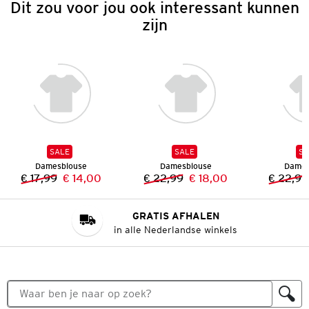
Dit zou voor jou ook interessant kunnen
zijn
SALE
SALE
SA
Damesblouse
Damesblouse
Dames
€ 17,99
€ 14,00
€ 22,99
€ 18,00
€ 22,99
Vorige prijs:
Nieuwe prijs:
Vorige prijs:
Nieuwe prijs:
GRATIS AFHALEN
in alle Nederlandse winkels