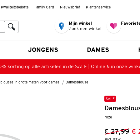
Kwaliteitsbelofte
Family Card
Nieuwsbrief
Klantenservice
Mijn winkel
Favoriete
Zoek een winkel
n
JONGENS
DAMES
% korting op alle artikelen in de SALE | Online & in onze wink
blouses in grote maten voor dames
Damesblouse
SALE
Damesblous
roze
€ 27,99
€ 
Vorige prijs
Nieuwe prij
incl. BTW 
