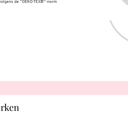
n volgens de “OEKO-TEX®”-norm
erken