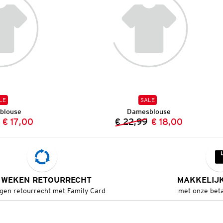
LE
SALE
blouse
Damesblouse
€ 17,00
€ 22,99
€ 18,00
Vorige prijs:
Nieuwe prijs:
Vorige prijs:
Nieuwe prijs:
 WEKEN RETOURRECHT
MAKKELIJ
gen retourrecht met Family Card
met onze bet