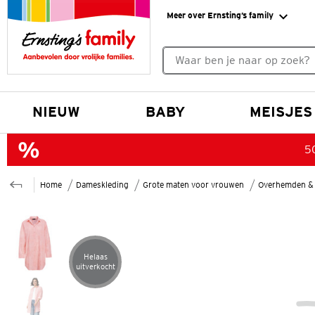
Meer over Ernsting’s family
Geen zoekresultaten gevonde
NIEUW
BABY
MEISJES
50
Home
Dameskleding
Grote maten voor vrouwen
Overhemden & 
Helaas
Artikel helaas uitverkocht
uitverkocht