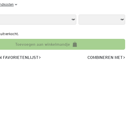
endkosten
l uitverkocht.
Toevoegen aan winkelmandje
 FAVORIETENLIJST
COMBINEREN MET