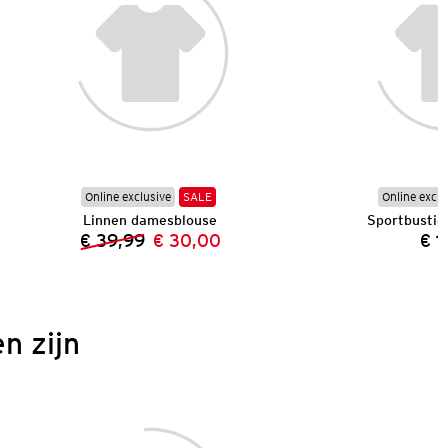
Online exclusive
SALE
Online exclu
Linnen damesblouse
Sportbustie
€ 39,99
€ 30,00
€ 1
Vorige prijs:
Nieuwe prijs:
n zijn