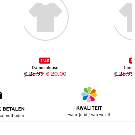
SALE
SA
Damesblouse
Dames
€ 25,99
€ 20,00
€ 25,99
Vorige prijs:
Nieuwe prijs:
KWALITEIT
K BETALEN
waar je blij van wordt
aalmethoden