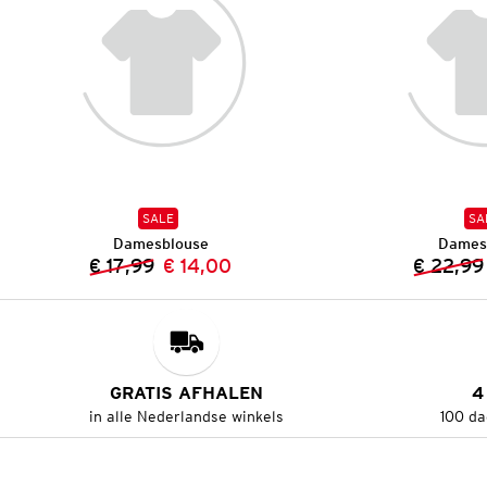
SALE
SA
Damesblouse
Dames
€ 17,99
€ 14,00
€ 22,99
Vorige prijs:
Nieuwe prijs:
GRATIS AFHALEN
4
in alle Nederlandse winkels
100 da