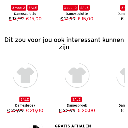
3 voor 2
SALE
3 voor 2
SALE
3 vo
Damesculotte
Damesculotte
Dames
€ 17,99
€ 15,00
€ 17,99
€ 15,00
€ 1
Vorige prijs:
Nieuwe prijs:
Vorige prijs:
Nieuwe prijs:
Dit zou voor jou ook interessant kunnen
zijn
SALE
SALE
Damesbroek
Damesbroek
Dame
€ 22,99
€ 20,00
€ 22,99
€ 20,00
€ 1
Vorige prijs:
Nieuwe prijs:
Vorige prijs:
Nieuwe prijs:
GRATIS AFHALEN