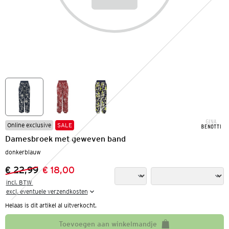
Online exclusive
SALE
Damesbroek met geweven band
donkerblauw
€ 22,99
€ 18,00
Vorige prijs:
Nieuwe prijs:
incl. BTW 

excl. eventuele verzendkosten
Helaas is dit artikel al uitverkocht.
Toevoegen aan winkelmandje