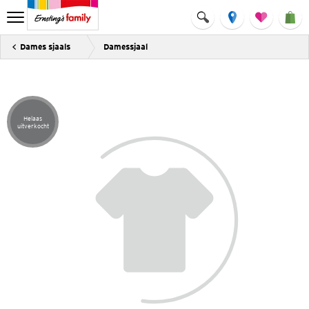
Dames sjaals
Damessjaal
Helaas
Artikel helaas uitverkocht
uitverkocht