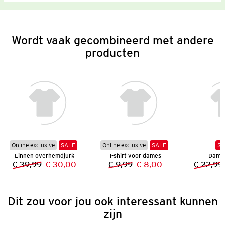
Wordt vaak gecombineerd met andere
producten
Online exclusive
SALE
Online exclusive
SALE
SA
Linnen overhemdjurk
T-shirt voor dames
Dame
€ 39,99
€ 30,00
€ 9,99
€ 8,00
€ 22,99
Vorige prijs:
Nieuwe prijs:
Vorige prijs:
Nieuwe prijs:
Dit zou voor jou ook interessant kunnen
zijn