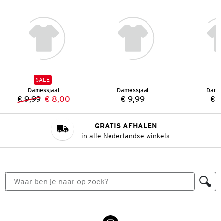
SALE
Damessjaal
Damessjaal
Dame
€ 9,99
€ 8,00
€ 9,99
€ 
Vorige prijs:
Nieuwe prijs:
Prijs:
GRATIS AFHALEN
in alle Nederlandse winkels