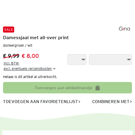
SALE
Damessjaal met all-over print
donkergroen / wit
€ 9,99
€ 8,00
Vorige prijs:
Nieuwe prijs:
incl. BTW 

excl. eventuele verzendkosten
Helaas is dit artikel al uitverkocht.
Toevoegen aan winkelmandje
TOEVOEGEN AAN FAVORIETENLIJST
COMBINEREN MET