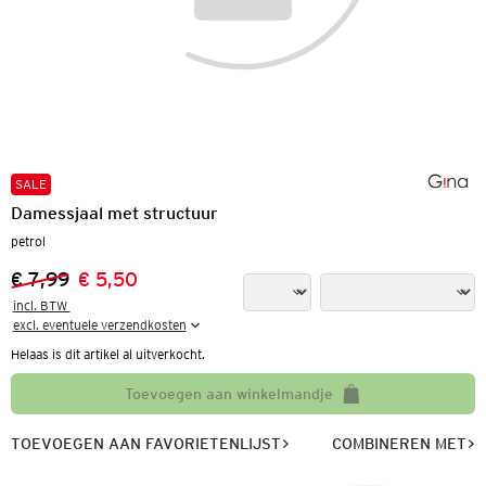
SALE
Damessjaal met structuur
petrol
€ 7,99
€ 5,50
Vorige prijs:
Nieuwe prijs:
incl. BTW 

excl. eventuele verzendkosten
Helaas is dit artikel al uitverkocht.
Toevoegen aan winkelmandje
TOEVOEGEN AAN FAVORIETENLIJST
COMBINEREN MET