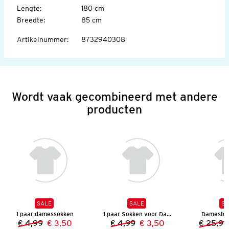
Lengte
:
180 cm
Breedte
:
85 cm
Artikelnummer
:
8732940308
Wordt vaak gecombineerd met andere
producten
SALE
SALE
SA
1 paar damessokken
1 paar Sokken voor Dames
Damesblo
€ 4,99
€ 3,50
€ 4,99
€ 3,50
€ 25,99
Vorige prijs:
Nieuwe prijs:
Vorige prijs:
Nieuwe prijs: