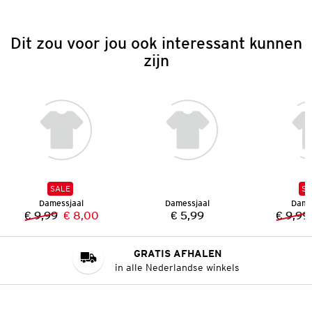
Dit zou voor jou ook interessant kunnen
zijn
SALE
SA
Damessjaal
Damessjaal
Dame
€ 9,99
€ 8,00
€ 5,99
€ 9,99
Vorige prijs:
Nieuwe prijs:
Prijs:
GRATIS AFHALEN
in alle Nederlandse winkels