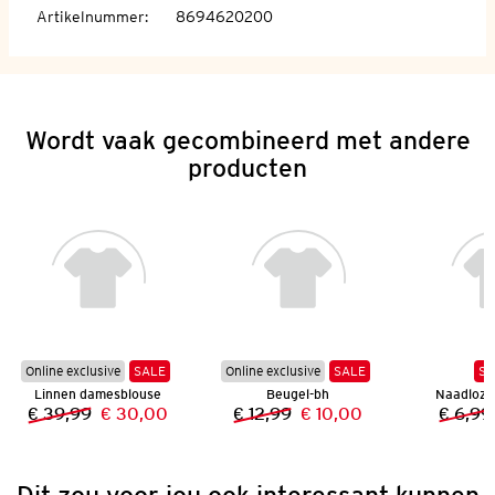
Artikelnummer
:
8694620200
Wordt vaak gecombineerd met andere
producten
Online exclusive
SALE
Online exclusive
SALE
SA
Linnen damesblouse
Beugel-bh
Naadloze
€ 39,99
€ 30,00
€ 12,99
€ 10,00
€ 6,99
Vorige prijs:
Nieuwe prijs:
Vorige prijs:
Nieuwe prijs:
Dit zou voor jou ook interessant kunnen