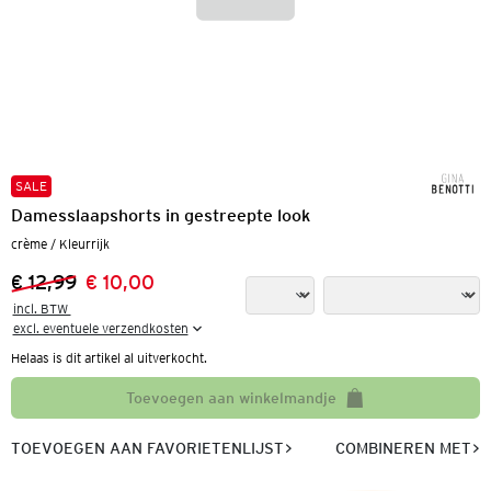
SALE
Damesslaapshorts in gestreepte look
crème / Kleurrijk
€ 12,99
€ 10,00
Vorige prijs:
Nieuwe prijs:
incl. BTW 

excl. eventuele verzendkosten
Helaas is dit artikel al uitverkocht.
Toevoegen aan winkelmandje
TOEVOEGEN AAN FAVORIETENLIJST
COMBINEREN MET