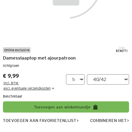
Online exclusive
Damesslaaptop met ajourpatroon
lichtgroen
€ 9,99
Prijs:
incl. BTW 

excl. eventuele verzendkosten
Beschikbaar
Toevoegen aan winkelmandje
TOEVOEGEN AAN FAVORIETENLIJST
COMBINEREN MET