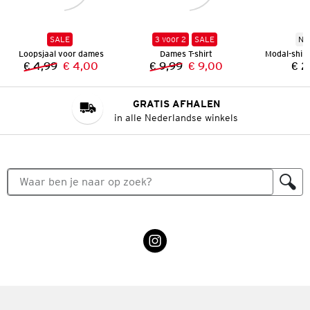
SALE
3 voor 2
SALE
Ni
Loopsjaal voor dames
Dames T-shirt
Modal-shir
€ 4,99
€ 4,00
€ 9,99
€ 9,00
€ 2
Vorige prijs:
Nieuwe prijs:
Vorige prijs:
Nieuwe prijs:
GRATIS AFHALEN
in alle Nederlandse winkels