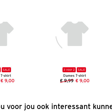
SALE
3 voor 2
SALE
T-shirt
Dames T-shirt
€ 9,00
€ 9,99
€ 9,00
Vorige prijs:
Nieuwe prijs:
Vorige prijs:
Nieuwe prijs:
ou voor jou ook interessant kunne