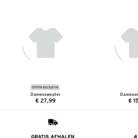
Online exclusive
Damessweater
Damessw
€ 27,99
€ 1
Prijs:
GRATIS AFHALEN
4