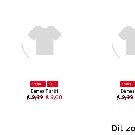
3 voor 2
SALE
3 voor 2
Dames T-shirt
Dames 
€ 9,99
€ 9,00
€ 9,99
Vorige prijs:
Nieuwe prijs:
Dit z