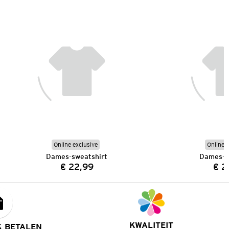
Online exclusive
Online e
Dames-sweatshirt
Dames-s
€ 22,99
€ 2
Prijs:
KWALITEIT
K BETALEN