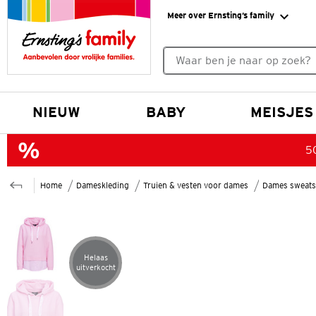
Meer over Ernsting’s family
Geen zoekresultaten gevonde
NIEUW
BABY
MEISJES
50
Home
Dameskleding
Truien & vesten voor dames
Dames sweats
Helaas
Artikel helaas uitverkocht
uitverkocht