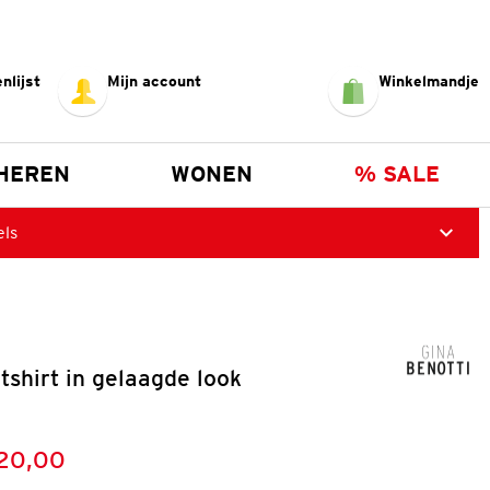
nlijst
Mijn account
Winkelmandje
HEREN
WONEN
% SALE
els
shirt in gelaagde look
20,00
:
s: