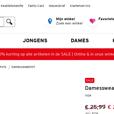
Kwaliteitsbelofte
Family Card
Nieuwsbrief
Klantenservice
Mijn winkel
Favoriete
Zoek een winkel
n
JONGENS
DAMES
% korting op alle artikelen in de SALE | Online & in onze wink
hirts
Damessweatshirt
SALE
Damessweat
roze
€ 25,99
€ 
Vorige prijs
Nieuwe prij
incl. BTW 
