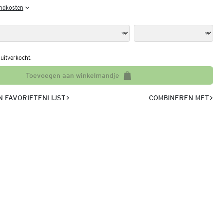
endkosten
l uitverkocht.
Toevoegen aan winkelmandje
 FAVORIETENLIJST
COMBINEREN MET