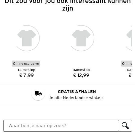
Dit zou voor jou ook interessant kunnen
zijn
Online exclusive
Online e
Damestop
Damestop
Dam
€ 7,99
€ 12,99
€ 
Prijs:
Prijs:
GRATIS AFHALEN
in alle Nederlandse winkels