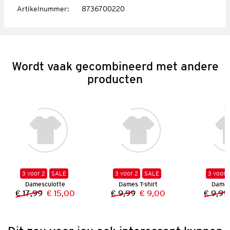
Artikelnummer
:
8736700220
Wordt vaak gecombineerd met andere
producten
3 voor 2
SALE
3 voor 2
SALE
3 voor 
Damesculotte
Dames T-shirt
Dames 
€ 17,99
€ 15,00
€ 9,99
€ 9,00
€ 9,99
Vorige prijs:
Nieuwe prijs:
Vorige prijs:
Nieuwe prijs: