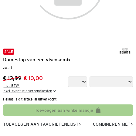
SALE
Damestop van een viscosemix
zwart
€ 12,99
€ 10,00
Vorige prijs:
Nieuwe prijs:
incl. BTW 

excl. eventuele verzendkosten
Helaas is dit artikel al uitverkocht.
Toevoegen aan winkelmandje
TOEVOEGEN AAN FAVORIETENLIJST
COMBINEREN MET