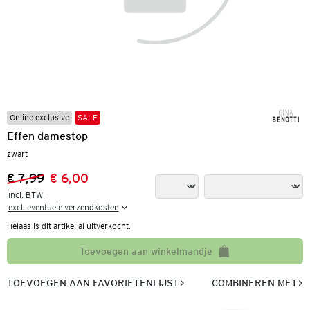
Online exclusive
SALE
Effen damestop
zwart
€ 7,99
€ 6,00
Vorige prijs:
Nieuwe prijs:
incl. BTW 

excl. eventuele verzendkosten
Helaas is dit artikel al uitverkocht.
Toevoegen aan winkelmandje
TOEVOEGEN AAN FAVORIETENLIJST
COMBINEREN MET