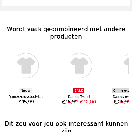
Wordt vaak gecombineerd met andere
producten
Nieuw
SALE
Online excl
Dames-crossbodytas
Dames T-shirt
€ 15,99
€ 15,99
€ 12,00
€ 25,99
Prijs:
Vorige prijs:
Nieuwe prijs:
Dit zou voor jou ook interessant kunnen
zijn