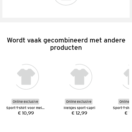
Wordt vaak gecombineerd met andere
producten
Online exclusive
Online exclusive
Online e
Sport-T-shirt voor meisjes
Meisjes sport-capri
€ 10,99
€ 12,99
€ 1
Prijs:
Prijs: