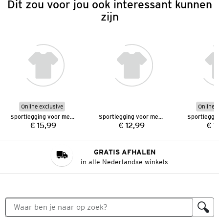
Dit zou voor jou ook interessant kunnen
zijn
Online exclusive
Online e
Sportlegging voor meisjes
Sportlegging voor meisjes
€ 15,99
€ 12,99
€ 1
Prijs:
Prijs:
GRATIS AFHALEN
in alle Nederlandse winkels