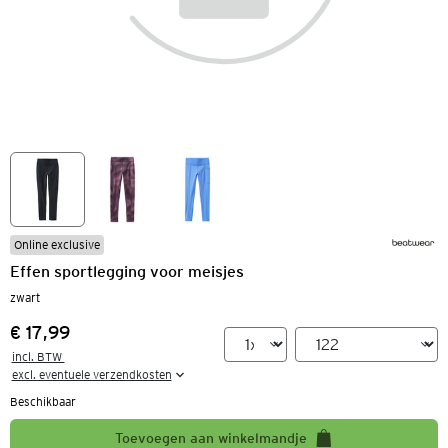
Online exclusive
Effen sportlegging voor meisjes
zwart
€ 17,99
Prijs:
incl. BTW 

excl. eventuele verzendkosten
Beschikbaar
Toevoegen aan winkelmandje