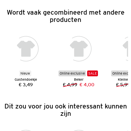
Wordt vaak gecombineerd met andere
producten
Nieuw
Online exclusive
SALE
Online excl
Gastendoekje
Beker
Kleine 
€ 3,49
€ 4,99
€ 4,00
€ 5,99
Prijs:
Vorige prijs:
Nieuwe prijs:
Dit zou voor jou ook interessant kunnen
zijn