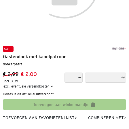
SALE
Gastendoek met kabelpatroon
donkerpaars
€ 2,99
€ 2,00
Vorige prijs:
Nieuwe prijs:
incl. BTW 

excl. eventuele verzendkosten
Helaas is dit artikel al uitverkocht.
Toevoegen aan winkelmandje
TOEVOEGEN AAN FAVORIETENLIJST
COMBINEREN MET