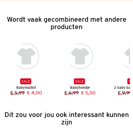
Wordt vaak gecombineerd met andere
producten
SALE
SALE
SA
Babymaillot
Babyhoedje
2 baby bads
€ 5,99
€ 4,00
€ 6,99
€ 5,50
€ 9,99
Vorige prijs:
Nieuwe prijs:
Vorige prijs:
Nieuwe prijs:
Dit zou voor jou ook interessant kunnen
zijn