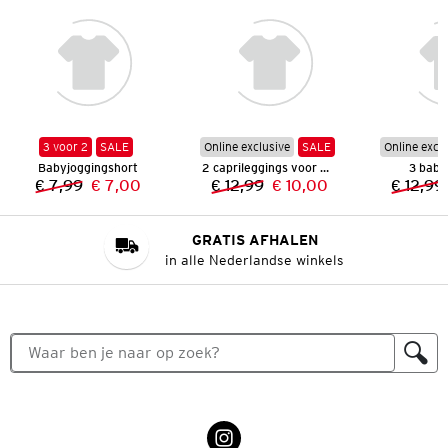
3 voor 2
SALE
Online exclusive
SALE
Online excl
Babyjoggingshort
2 caprileggings voor baby’s
3 baby 
€ 7,99
€ 7,00
€ 12,99
€ 10,00
€ 12,99
Vorige prijs:
Nieuwe prijs:
Vorige prijs:
Nieuwe prijs:
GRATIS AFHALEN
in alle Nederlandse winkels