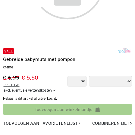
SALE
Gebreide babymuts met pompon
crème
€ 6,99
€ 5,50
Vorige prijs:
Nieuwe prijs:
incl. BTW 

excl. eventuele verzendkosten
Helaas is dit artikel al uitverkocht.
Toevoegen aan winkelmandje
TOEVOEGEN AAN FAVORIETENLIJST
COMBINEREN MET