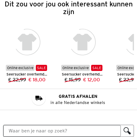
Dit zou voor jou ook interessant kunnen
zijn
Online exclusive
SALE
Online exclusive
SALE
Online excl
Seersucker overhemd voor jongens
Seersucker overhemd voor jongens
€ 22,99
€ 18,00
€ 15,99
€ 12,00
€ 22,99
Vorige prijs:
Nieuwe prijs:
Vorige prijs:
Nieuwe prijs:
GRATIS AFHALEN
in alle Nederlandse winkels