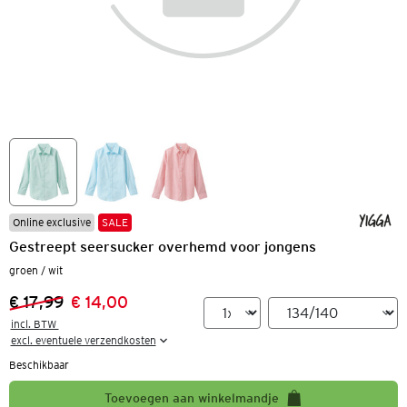
Online exclusive
SALE
Gestreept seersucker overhemd voor jongens
groen / wit
€ 17,99
€ 14,00
Vorige prijs:
Nieuwe prijs:
incl. BTW 

excl. eventuele verzendkosten
Beschikbaar
Toevoegen aan winkelmandje