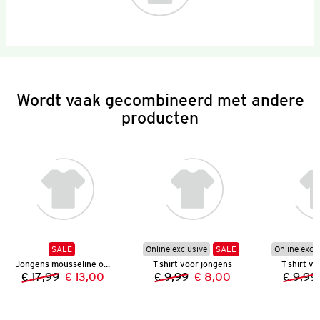
Wordt vaak gecombineerd met andere
producten
SALE
Online exclusive
SALE
Online excl
Jongens mousseline overhemd
T-shirt voor jongens
T-shirt v
€ 17,99
€ 13,00
€ 9,99
€ 8,00
€ 9,99
Vorige prijs:
Nieuwe prijs:
Vorige prijs:
Nieuwe prijs: