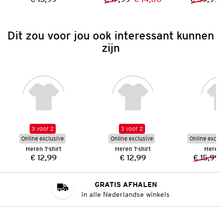
Prijs:
Vorige prijs:
Nieuwe prijs:
Dit zou voor jou ook interessant kunnen
zijn
3 voor 2
3 voor 2
Online exclusive
Online exclusive
Online excl
Heren T-shirt
Heren T-shirt
Heren-
€ 12,99
€ 12,99
€ 15,99
Prijs:
Prijs:
GRATIS AFHALEN
in alle Nederlandse winkels