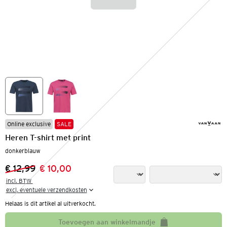
Online exclusive
SALE
Heren T-shirt met print
donkerblauw
€ 12,99
€ 10,00
Vorige prijs:
Nieuwe prijs:
incl. BTW 

excl. eventuele verzendkosten
Helaas is dit artikel al uitverkocht.
Toevoegen aan winkelmandje