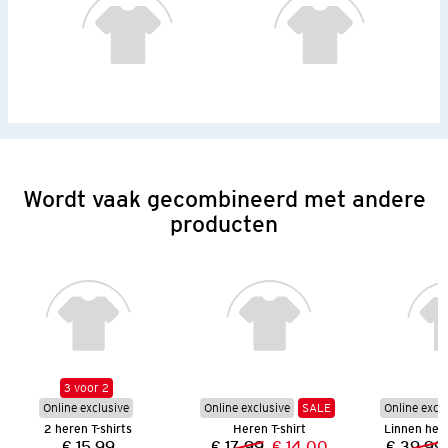
Wordt vaak gecombineerd met andere
producten
3 voor 2
Online exclusive
Online exclusive
SALE
Online excl
2 heren T-shirts
Heren T-shirt
Linnen he
€ 15,99
€ 17,99
€ 14,00
€ 39,99