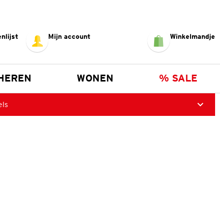
nlijst
Mijn account
Winkelmandje
HEREN
WONEN
% SALE
els