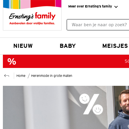
Meer over Ernsting’s family
Geen zoekresultaten gevonde
NIEUW
BABY
MEISJES
50
Home
Herenmode in grote maten