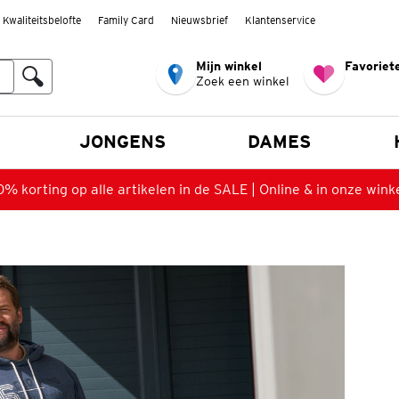
Kwaliteitsbelofte
Family Card
Nieuwsbrief
Klantenservice
Mijn winkel
Favoriete
Zoek een winkel
n
JONGENS
DAMES
% korting op alle artikelen in de SALE | Online & in onze wink