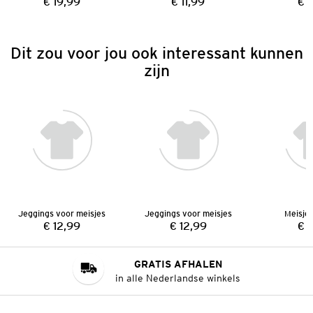
€ 19,99
€ 11,99
€ 1
Prijs:
Prijs:
Dit zou voor jou ook interessant kunnen
zijn
Jeggings voor meisjes
Jeggings voor meisjes
Meisjes
€ 12,99
€ 12,99
€ 
Prijs:
Prijs:
GRATIS AFHALEN
in alle Nederlandse winkels