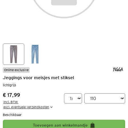
Online exclusive
Jeggings voor meisjes met stiksel
lichtgrijs
€ 17,99
Prijs:
incl. BTW 

excl. eventuele verzendkosten
Beschikbaar
Toevoegen aan winkelmandje