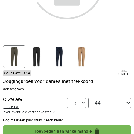
Online exclusive
Joggingbroek voor dames met trekkoord
donkergroen
€ 29,99
Prijs:
incl. BTW 

excl. eventuele verzendkosten
Nog maar een paar stuks beschikbaar.
Toevoegen aan winkelmandje