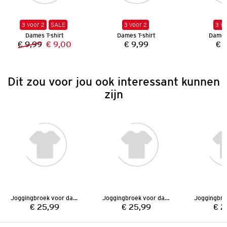
3 voor 2
SALE
3 voor 2
3 vo
Dames T-shirt
Dames T-shirt
Dames 
€ 9,99
€ 9,00
€ 9,99
€ 
Vorige prijs:
Nieuwe prijs:
Prijs:
Dit zou voor jou ook interessant kunnen
zijn
Joggingbroek voor dames
Joggingbroek voor dames
€ 25,99
€ 25,99
€ 2
Prijs:
Prijs: